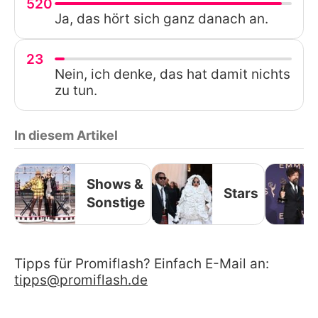
520
Ja, das hört sich ganz danach an.
23
Nein, ich denke, das hat damit nichts
zu tun.
In diesem Artikel
Shows &
Stars
Sonstige
Tipps für Promiflash? Einfach E-Mail an:
tipps@promiflash.de