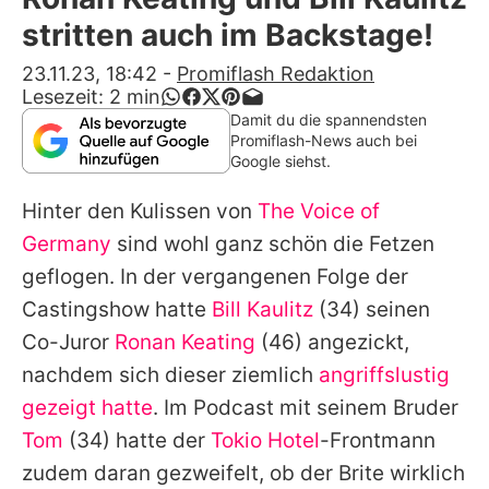
Alle Themen auf Promiflash
stritten auch im Backstage!
Jobs
23.11.23, 18:42
-
Promiflash Redaktion
Lesezeit:
2
min
App runterladen
Damit du die spannendsten
Promiflash-News auch bei
Team
Google siehst.
Redaktionelle Richtlinien
Hinter den Kulissen von
The Voice of
Germany
sind wohl ganz schön die Fetzen
Impressum
geflogen. In der vergangenen Folge der
Datenschutzerklärung
Castingshow hatte
Bill Kaulitz
(34) seinen
Co-Juror
Ronan Keating
(46) angezickt,
Nutzungsbedingungen
nachdem sich dieser ziemlich
angriffslustig
Utiq verwalten
gezeigt hatte
. Im Podcast mit seinem Bruder
Tom
(34) hatte der
Tokio Hotel
-Frontmann
zudem daran gezweifelt, ob der Brite wirklich