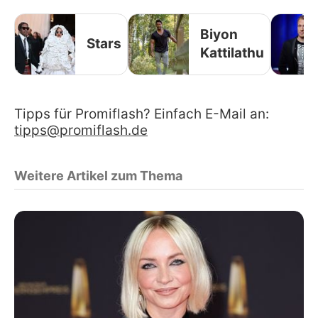
Biyon
Stars
Kattilathu
Tipps für Promiflash? Einfach E-Mail an:
tipps@promiflash.de
Weitere Artikel zum Thema