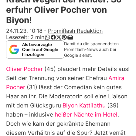
Alle Themen auf Promiflash
erfuhr Oliver Pocher von
Jobs
Biyon!
App runterladen
24.11.23, 10:18
-
Promiflash Redaktion
Lesezeit:
2
min
Team
Damit du die spannendsten
Promiflash-News auch bei
Redaktionelle Richtlinien
Google siehst.
Oliver Pocher
(45) plaudert mehr Details aus!
Impressum
Seit der Trennung von seiner Ehefrau
Amira
Datenschutzerklärung
Pocher
(31) lässt der Comedian kein gutes
Nutzungsbedingungen
Haar an ihr. Die Moderatorin soll eine Liaison
mit dem Glücksguru
Biyon Kattilathu
(39)
Utiq verwalten
haben – inklusive
heißer Nächte im Hotel
.
Doch wie kam der gekränkte Ehemann
diesem Verhältnis auf die Spur? Jetzt verrät