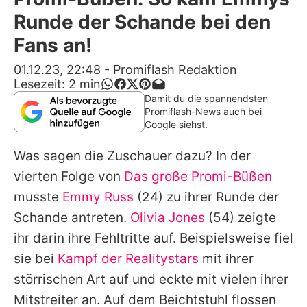
Alle Themen auf Promiflash
Runde der Schande bei den
Jobs
Fans an!
App runterladen
01.12.23, 22:48
-
Promiflash Redaktion
Lesezeit:
2
min
Team
Damit du die spannendsten
Promiflash-News auch bei
Redaktionelle Richtlinien
Google siehst.
Was sagen die Zuschauer dazu? In der
Impressum
vierten Folge von
Das große Promi-Büßen
Datenschutzerklärung
musste
Emmy Russ
(24) zu ihrer Runde der
Nutzungsbedingungen
Schande antreten.
Olivia Jones
(54) zeigte
ihr darin ihre Fehltritte auf. Beispielsweise fiel
Utiq verwalten
sie bei
Kampf der Realitystars
mit ihrer
störrischen Art auf und eckte mit vielen ihrer
Mitstreiter an. Auf dem Beichtstuhl flossen