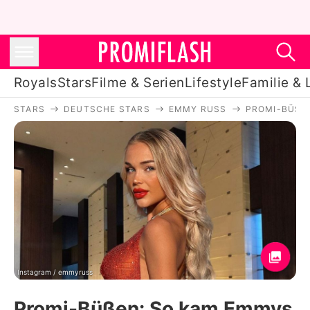
Royals
Stars
Filme & Serien
Lifestyle
Familie & 
STARS
DEUTSCHE STARS
EMMY RUSS
PROMI-BÜSSE
Royals
Stars
Filme & Serien
Lifestyle
Familie & Liebe
Promiflash Exklusiv
Instagram / emmyruss
Promi-Büßen: So kam Emmys