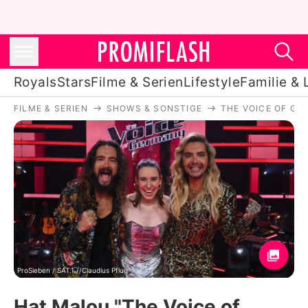
Royals
Stars
Filme & Serien
Lifestyle
Familie & 
FILME & SERIEN
SHOWS & SONSTIGE
THE VOICE OF GE
Royals
Stars
Filme & Serien
Lifestyle
Familie & Liebe
Promiflash Exklusiv
ProSieben / SAT.1 //Claudius Pflug
Hat Malou "The Voice of