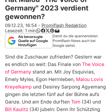
Alle Themen auf Promiflash
Germany" 2023 verdient
Jobs
gewonnen?
App runterladen
09.12.23, 16:54
-
Promiflash Redaktion
Lesezeit:
1
min
Team
Damit du die spannendsten
Promiflash-News auch bei
Redaktionelle Richtlinien
Google siehst.
Sind die Zuschauer zufrieden? Gestern war
Impressum
es endlich so weit: Das Finale von
The Voice
Datenschutzerklärung
of Germany
stand an. Mit
Joy Esquivias
,
Nutzungsbedingungen
Emely Myles
,
Egon Herrnleben
,
Malou Lovis
Kreyelkamp
und
Desirey Sarpong Agyemang
Utiq verwalten
gingen die letzten fünf auf der Bühne aufs
Ganze. Und am Ende durften
Tom
(34) und
Bill Kaulitz
(34) jubeln: Denn ihr Schützling