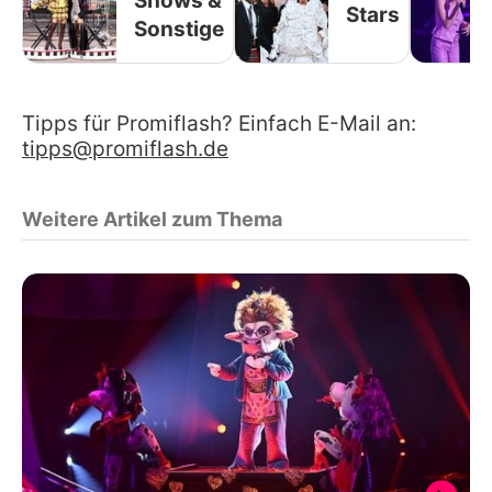
Shows &
Stars
Sonstige
Tipps für Promiflash? Einfach E-Mail an:
tipps@promiflash.de
Weitere Artikel zum Thema