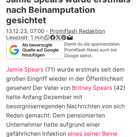
Alle Themen auf Promiflash
nach Beinamputation
Jobs
gesichtet
App runterladen
13.12.23, 07:00
-
Promiflash Redaktion
Lesezeit:
1
min
Team
Damit du die spannendsten
Promiflash-News auch bei
Redaktionelle Richtlinien
Google siehst.
Jamie Spears
(71) wurde erstmals seit dem
Impressum
großen Eingriff wieder in der Öffentlichkeit
Datenschutzerklärung
gesehen! Der Vater von
Britney Spears
(42)
Nutzungsbedingungen
hatte Anfang Dezember mit
besorgniserregenden Nachrichten von sich
Utiq verwalten
Reden gemacht: Dem pensionierten
Unternehmer hatte aufgrund einer
gefährlichen Infektion
eines seiner Beine