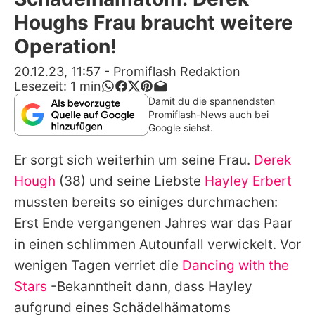
Alle Themen auf Promiflash
Houghs Frau braucht weitere
Jobs
Operation!
App runterladen
20.12.23, 11:57
-
Promiflash Redaktion
Lesezeit:
1
min
Team
Damit du die spannendsten
Promiflash-News auch bei
Redaktionelle Richtlinien
Google siehst.
Er sorgt sich weiterhin um seine Frau.
Derek
Impressum
Hough
(38) und seine Liebste
Hayley Erbert
Datenschutzerklärung
mussten bereits so einiges durchmachen:
Nutzungsbedingungen
Erst Ende vergangenen Jahres war das Paar
in einen schlimmen Autounfall verwickelt. Vor
Utiq verwalten
wenigen Tagen verriet die
Dancing with the
Stars
-Bekanntheit dann, dass
Hayley
aufgrund eines Schädelhämatoms