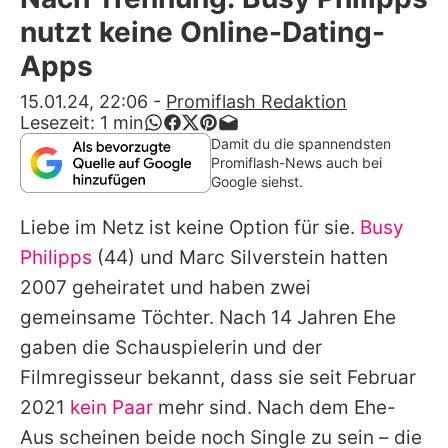
Alle Themen auf Promiflash
nutzt keine Online-Dating-
Jobs
Apps
App runterladen
15.01.24, 22:06
-
Promiflash Redaktion
Lesezeit:
1
min
Team
Damit du die spannendsten
Promiflash-News auch bei
Redaktionelle Richtlinien
Google siehst.
Liebe im Netz ist keine Option für sie.
Busy
Impressum
Philipps
(44) und
Marc Silverstein
hatten
Datenschutzerklärung
2007 geheiratet und haben zwei
Nutzungsbedingungen
gemeinsame Töchter. Nach 14 Jahren Ehe
gaben die Schauspielerin und der
Utiq verwalten
Filmregisseur bekannt, dass sie seit Februar
2021
kein Paar
mehr sind. Nach dem Ehe-
Aus scheinen beide noch Single zu sein – die