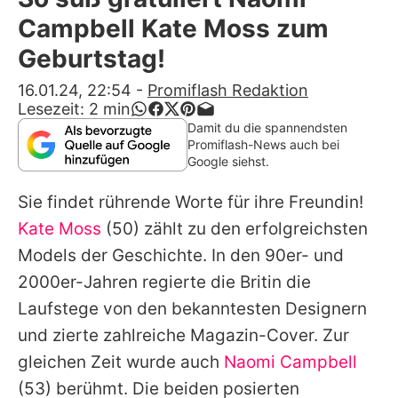
Alle Themen auf Promiflash
Campbell Kate Moss zum
Jobs
Geburtstag!
App runterladen
16.01.24, 22:54
-
Promiflash Redaktion
Lesezeit:
2
min
Team
Damit du die spannendsten
Promiflash-News auch bei
Redaktionelle Richtlinien
Google siehst.
Sie findet rührende Worte für ihre Freundin!
Impressum
Kate Moss
(50) zählt zu den erfolgreichsten
Datenschutzerklärung
Models der Geschichte. In den 90er- und
Nutzungsbedingungen
2000er-Jahren regierte die Britin die
Laufstege von den bekanntesten Designern
Utiq verwalten
und zierte zahlreiche Magazin-Cover. Zur
gleichen Zeit wurde auch
Naomi Campbell
(53) berühmt. Die beiden posierten