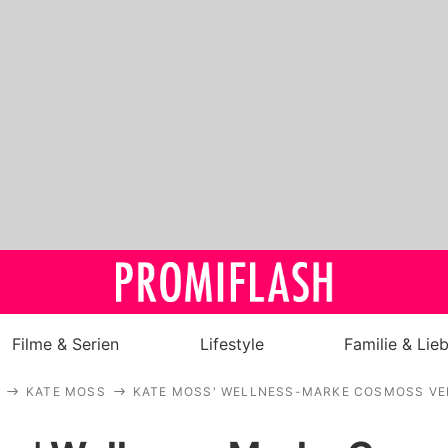
Filme & Serien
Lifestyle
Familie & Lie
KATE MOSS
KATE MOSS' WELLNESS-MARKE COSMOSS VE
Royals
Stars