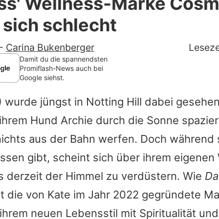
ss' Wellness-Marke Cos
Filme & Serien
 sich schlecht
Lifestyle
-
Carina Bukenberger
Leseze
Familie & Liebe
Damit du die spannendsten
Promiflash-News auch bei
Google siehst.
Promiflash Exklusiv
) wurde jüngst in Notting Hill dabei gesehen
Alle Themen auf Promiflash
ihrem Hund Archie durch die Sonne spazier
Jobs
 nichts aus der Bahn werfen. Doch während 
App runterladen
sen gibt, scheint sich über ihrem eigenen
Team
 derzeit der Himmel zu verdüstern. Wie
Da
ht die von
Kate
im Jahr 2022 gegründete Mar
Redaktionelle Richtlinien
 ihrem neuen Lebensstil mit Spiritualität un
Impressum