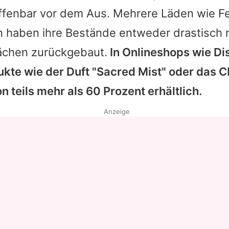
, offenbar vor dem Aus. Mehrere Läden wie 
Datenschutzerklärung
n haben ihre Bestände entweder drastisch 
Nutzungsbedingungen
lächen zurückgebaut.
In Onlineshops wie Di
Utiq verwalten
ukte wie der Duft "Sacred Mist" oder das 
 teils mehr als 60 Prozent erhältlich.
Anzeige