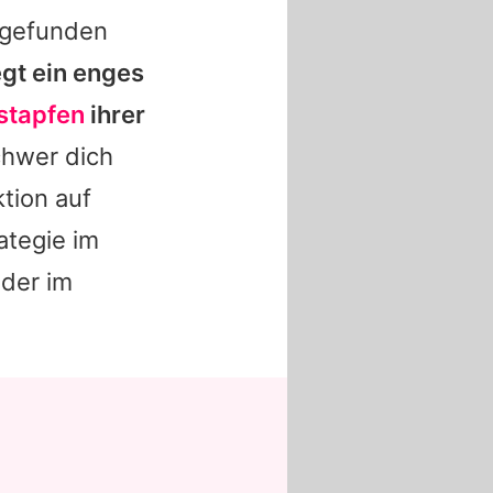
 gefunden
gt ein enges
ßstapfen
ihrer
hwer dich
ktion auf
ategie im
der im