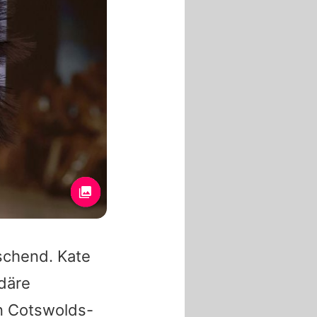
aschend.
Kate
ndäre
en Cotswolds-