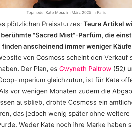
Topmodel Kate Moss im März 2025 in Paris
s plötzlichen Preissturzes:
Teure Artikel w
 berühmte "Sacred Mist"-Parfüm, die einst
, finden anscheinend immer weniger Käufe
Website von Cosmoss scheint den Verkauf s
 haben. Der Plan, es
Gwyneth Paltrow
(52) u
Goop-Imperium gleichzutun, ist für
Kate
off
Als vor wenigen Monaten zudem die Abga
ssen ausblieb, drohte Cosmoss ein amtlich
en, das jedoch wenig später ohne weitere 
urde. Weder
Kate
noch ihre Marke haben si