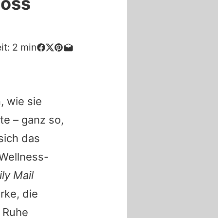
moss
it:
2
min
, wie sie
te – ganz so,
sich das
 Wellness-
ily Mail
ke, die
d Ruhe