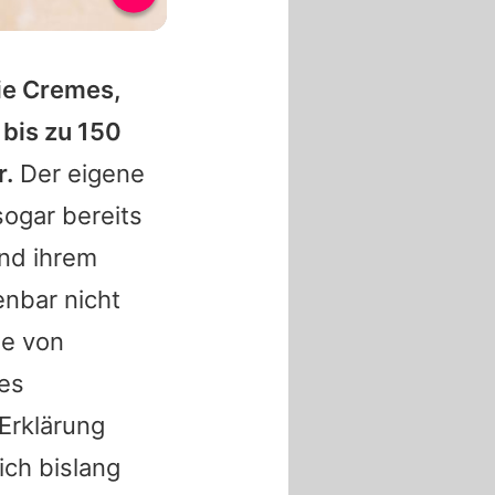
ie Cremes,
 bis zu 150
r.
Der eigene
ogar bereits
nd ihrem
enbar nicht
be von
es
Erklärung
ch bislang