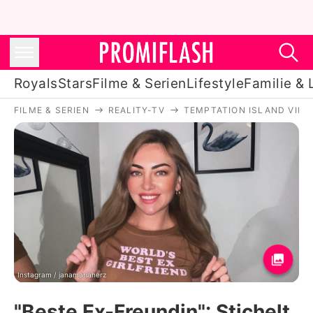
Royals
Stars
Filme & Serien
Lifestyle
Familie & 
FILME & SERIEN
REALITY-TV
TEMPTATION ISLAND VIP
Royals
Stars
Filme & Serien
Lifestyle
Familie & Liebe
Promiflash Exklusiv
Instagram / janamariaherz
"Beste Ex-Freundin": Stichelt