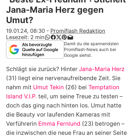
Alle Themen auf Promiflash
Jana-Maria Herz gegen
Jobs
Umut?
App runterladen
19.01.24, 08:30
-
Promiflash Redaktion
Lesezeit:
2
min
Team
Damit du die spannendsten
Promiflash-News auch bei
Redaktionelle Richtlinien
Google siehst.
Schlägt sie zurück? Hinter
Jana-Maria Herz
Impressum
(31) liegt eine nervenaufreibende Zeit. Sie
Datenschutzerklärung
nahm mit
Umut Tekin
(26) bei
Temptation
Nutzungsbedingungen
Island V.I.P.
teil, um seine Treue zu testen –
doch das ging nach hinten los.
Umut
hatte
Utiq verwalten
die Beauty
vor laufenden Kameras
mit
Verführerin
Emma Fernlund
(23) betrogen –
die inzwischen die neue Frau an seiner Seite