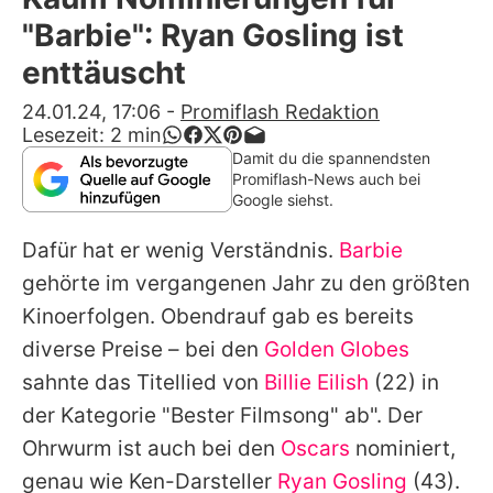
Alle Themen auf Promiflash
"Barbie": Ryan Gosling ist
Jobs
enttäuscht
App runterladen
24.01.24, 17:06
-
Promiflash Redaktion
Lesezeit:
2
min
Team
Damit du die spannendsten
Promiflash-News auch bei
Redaktionelle Richtlinien
Google siehst.
Dafür hat er wenig Verständnis.
Barbie
Impressum
gehörte im vergangenen Jahr zu den größten
Datenschutzerklärung
Kinoerfolgen. Obendrauf gab es bereits
Nutzungsbedingungen
diverse Preise – bei den
Golden Globes
sahnte das Titellied von
Billie Eilish
(22) in
Utiq verwalten
der Kategorie "Bester Filmsong" ab". Der
Ohrwurm ist auch bei den
Oscars
nominiert,
genau wie Ken-Darsteller
Ryan Gosling
(43).