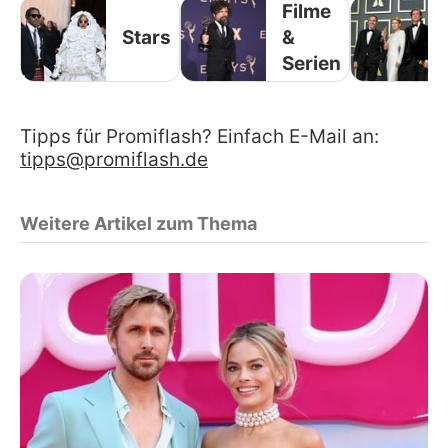
Filme
Stars
&
Serien
Tipps für Promiflash? Einfach E-Mail an:
tipps@promiflash.de
Weitere Artikel zum Thema