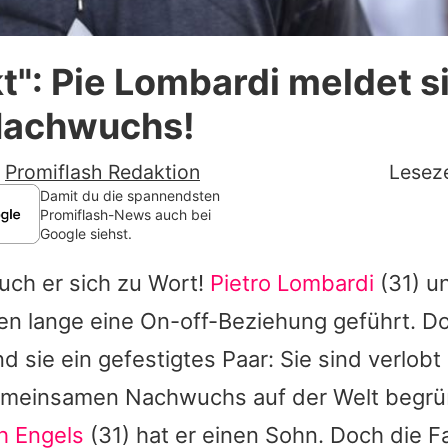
Datenschutzerklärung
t": Pie Lombardi meldet 
Nutzungsbedingungen
 Nachwuchs!
Utiq verwalten
-
Promiflash Redaktion
Leseze
Damit du die spannendsten
Promiflash-News auch bei
Google siehst.
uch er sich zu Wort!
Pietro Lombardi
(31) u
en lange eine On-off-Beziehung geführt. D
nd sie ein gefestigtes Paar: Sie sind verlob
meinsamen Nachwuchs auf der Welt begrü
h Engels
(31) hat er einen Sohn. Doch die Fa