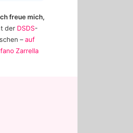
Ich freue mich,
nt der
DSDS
-
uschen –
auf
fano Zarrella