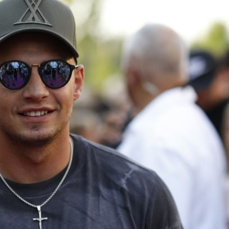
Filme & Serien
Lifestyle
Familie & Liebe
Promiflash Exklusiv
Alle Themen auf Promiflash
Jobs
App runterladen
Team
Redaktionelle Richtlinien
Impressum