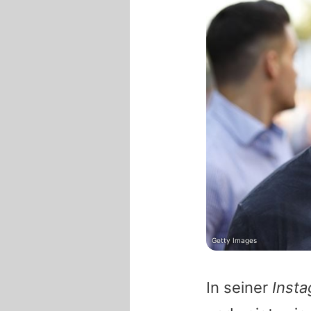
Getty Images
In seiner
Inst