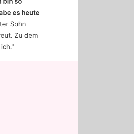
h bin so
habe es heute
ster Sohn
freut. Zu dem
ich."