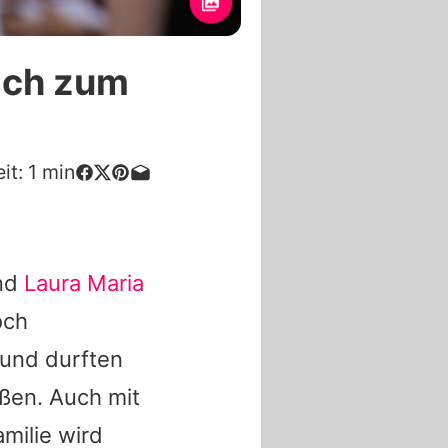
sich zum
it:
1
min
nd
Laura Maria
och
t und durften
ßen. Auch mit
milie wird