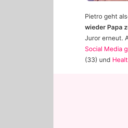
Pietro
geht als
wieder Papa z
Juror erneut.
Social Media g
(33) und
Heal