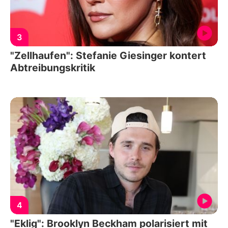
3
"Zellhaufen": Stefanie Giesinger kontert
Abtreibungskritik
4
"Eklig": Brooklyn Beckham polarisiert mit