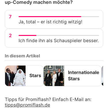
up-Comedy machen möchte?
7
Ja, total – er ist richtig witzig!
2
Ich finde ihn als Schauspieler besser.
In diesem Artikel
Internationale
Stars
Stars
Tipps für Promiflash? Einfach E-Mail an:
tipps@promiflash.de