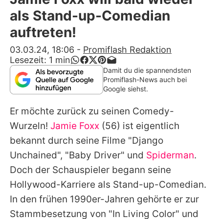
Alle Themen auf Promiflash
als Stand-up-Comedian
Jobs
auftreten!
App runterladen
03.03.24, 18:06
-
Promiflash Redaktion
Lesezeit:
1
min
Team
Damit du die spannendsten
Promiflash-News auch bei
Redaktionelle Richtlinien
Google siehst.
Er möchte zurück zu seinen Comedy-
Impressum
Wurzeln!
Jamie Foxx
(56) ist eigentlich
Datenschutzerklärung
bekannt durch seine Filme "Django
Nutzungsbedingungen
Unchained", "Baby Driver" und
Spiderman
.
Doch der Schauspieler begann seine
Utiq verwalten
Hollywood-Karriere als Stand-up-Comedian.
In den frühen 1990er-Jahren gehörte er zur
Stammbesetzung von "In Living Color" und