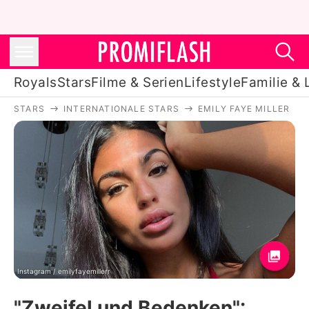
Royals
Stars
Filme & Serien
Lifestyle
Familie & 
STARS
INTERNATIONALE STARS
EMILY FAYE MILLER
Royals
Stars
Filme & Serien
Lifestyle
Familie & Liebe
Promiflash Exklusiv
Instagram / emilyfayemillerr
"Zweifel und Bedenken":