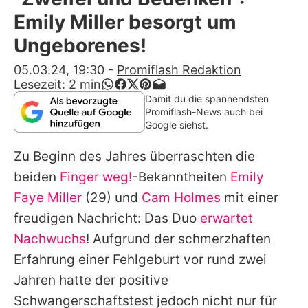
Alle Themen auf Promiflash
Emily Miller besorgt um
Jobs
Ungeborenes!
App runterladen
05.03.24, 19:30
-
Promiflash Redaktion
Lesezeit:
2
min
Team
Damit du die spannendsten
Promiflash-News auch bei
Redaktionelle Richtlinien
Google siehst.
Zu Beginn des Jahres überraschten die
Impressum
beiden
Finger weg!
-Bekanntheiten
Emily
Datenschutzerklärung
Faye Miller
(29) und
Cam Holmes
mit einer
Nutzungsbedingungen
freudigen Nachricht: Das Duo
erwartet
Nachwuchs
! Aufgrund der schmerzhaften
Utiq verwalten
Erfahrung einer Fehlgeburt vor rund zwei
Jahren hatte der positive
Schwangerschaftstest jedoch nicht nur für