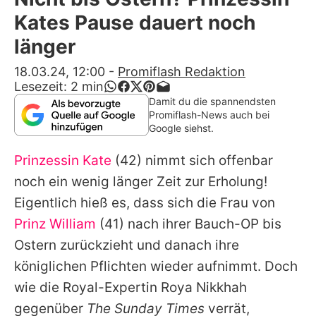
Alle Themen auf Promiflash
Kates Pause dauert noch
Jobs
länger
App runterladen
18.03.24, 12:00
-
Promiflash Redaktion
Lesezeit:
2
min
Team
Damit du die spannendsten
Promiflash-News auch bei
Redaktionelle Richtlinien
Google siehst.
Prinzessin Kate
(42) nimmt sich offenbar
Impressum
noch ein wenig länger Zeit zur Erholung!
Datenschutzerklärung
Eigentlich hieß es, dass sich die Frau von
Nutzungsbedingungen
Prinz William
(41) nach ihrer Bauch-OP bis
Ostern zurückzieht und danach ihre
Utiq verwalten
königlichen Pflichten wieder aufnimmt. Doch
wie die Royal-Expertin Roya Nikkhah
gegenüber
The Sunday Times
verrät,