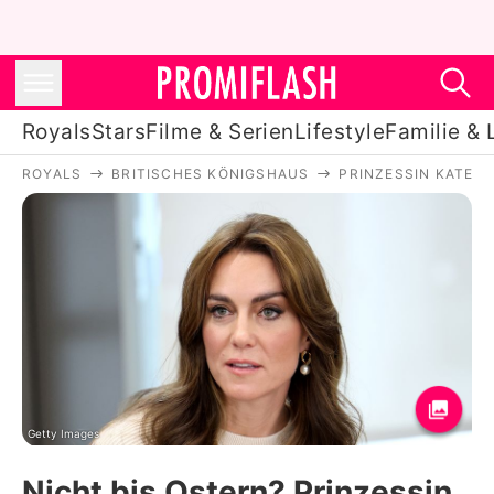
Royals
Stars
Filme & Serien
Lifestyle
Familie & 
ROYALS
BRITISCHES KÖNIGSHAUS
PRINZESSIN KATE
Royals
Stars
Filme & Serien
Lifestyle
Familie & Liebe
Promiflash Exklusiv
Getty Images
Nicht bis Ostern? Prinzessin