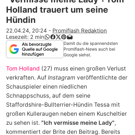
Alle Themen auf Promiflash
Holland trauert um seine
Jobs
Hündin
App runterladen
22.04.24, 20:24
-
Promiflash Redaktion
Lesezeit:
2
min
Team
Damit du die spannendsten
Promiflash-News auch bei
Redaktionelle Richtlinien
Google siehst.
Tom Holland
(27) muss einen großen Verlust
Impressum
verkraften. Auf
Instagram
veröffentlichte der
Datenschutzerklärung
Schauspieler einen niedlichen
Nutzungsbedingungen
Schnappschuss, auf dem seine
Staffordshire-Bullterrier-Hündin Tessa mit
Utiq verwalten
großen Kulleraugen neben einem Kuscheltier
zu sehen ist.
"Ich vermisse meine Lady"
,
kommentiert der Brite den Beitrag. Bereits