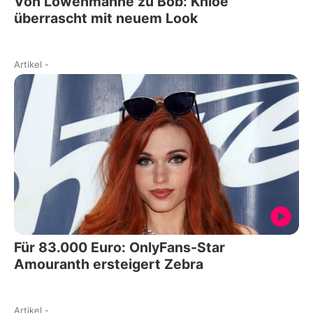
Von Löwenmähne zu Bob: Khloé
überrascht mit neuem Look
Artikel
-
Für 83.000 Euro: OnlyFans-Star
Amouranth ersteigert Zebra
Artikel
-