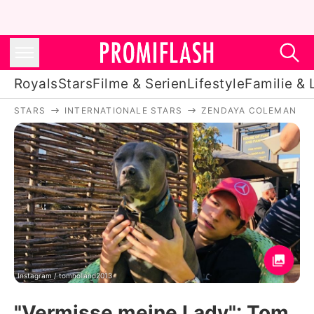
Royals
Stars
Filme & Serien
Lifestyle
Familie & 
STARS
INTERNATIONALE STARS
ZENDAYA COLEMAN
Royals
Stars
Filme & Serien
Lifestyle
Familie & Liebe
Promiflash Exklusiv
Instagram / tomholland2013
"Vermisse meine Lady": Tom