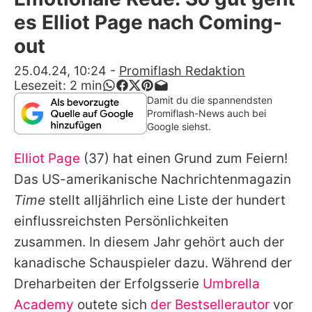
Alle Themen auf Promiflash
es Elliot Page nach Coming-
Jobs
out
App runterladen
25.04.24, 10:24
-
Promiflash Redaktion
Lesezeit:
2
min
Team
Damit du die spannendsten
Promiflash-News auch bei
Redaktionelle Richtlinien
Google siehst.
Elliot Page
(37) hat einen Grund zum Feiern!
Impressum
Das US-amerikanische Nachrichtenmagazin
Datenschutzerklärung
Time
stellt alljährlich eine Liste der hundert
Nutzungsbedingungen
einflussreichsten Persönlichkeiten
zusammen. In diesem Jahr gehört auch der
Utiq verwalten
kanadische Schauspieler dazu. Während der
Dreharbeiten der Erfolgsserie
Umbrella
Academy
outete sich
der Bestsellerautor
vor