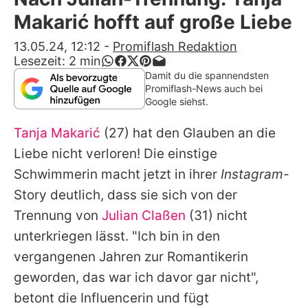
Alle Themen auf Promiflash
Makarić hofft auf große Liebe
Jobs
13.05.24, 12:12
-
Promiflash Redaktion
Lesezeit:
2
min
App runterladen
Damit du die spannendsten
Promiflash-News auch bei
Team
Google siehst.
Redaktionelle Richtlinien
Tanja Makarić
(27) hat den Glauben an die
Liebe nicht verloren! Die einstige
Impressum
Schwimmerin macht jetzt in ihrer
Instagram
-
Datenschutzerklärung
Story deutlich, dass sie sich von der
Trennung von
Julian Claßen
(31) nicht
Nutzungsbedingungen
unterkriegen lässt. "Ich bin in den
Utiq verwalten
vergangenen Jahren zur Romantikerin
geworden, das war ich davor gar nicht",
betont die Influencerin und fügt