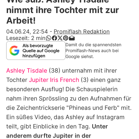
Alle Themen auf Promiflash
nimmt ihre Tochter mit zur
Jobs
Arbeit!
App runterladen
04.06.24, 22:54
-
Promiflash Redaktion
Lesezeit:
2
min
Team
Damit du die spannendsten
Promiflash-News auch bei
Redaktionelle Richtlinien
Google siehst.
Ashley Tisdale
(38) unternahm mit ihrer
Impressum
Tochter
Jupiter Iris French
(3) einen ganz
Datenschutzerklärung
besonderen Ausflug! Die Schauspielerin
Nutzungsbedingungen
nahm ihren Sprössling zu den Aufnahmen für
die Zeichentrickserie "Phineas und Ferb" mit.
Utiq verwalten
Ein süßes Video, das
Ashley
auf Instagram
teilt, gibt Einblicke in den Tag.
Unter
anderem durfte
Jupiter
in der