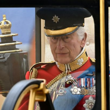
Filme & Serien
Lifestyle
Familie & Liebe
Promiflash Exklusiv
Alle Themen auf Promiflash
Jobs
App runterladen
Team
Redaktionelle Richtlinien
Impressum