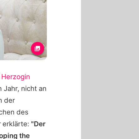
u
Herzogin
Jahr, nicht an
n der
ichen des
r
erklärte:
"Der
oping the