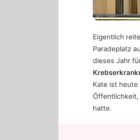
Getty Images
Eigentlich re
Paradeplatz au
dieses Jahr fü
Krebserkranku
Kate ist heute
Öffentlichkeit
hatte.