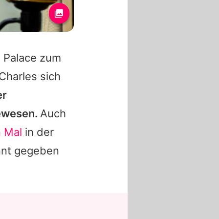
m Palace zum
Charles
sich
er
gewesen.
Auch
 Mal
in der
annt gegeben