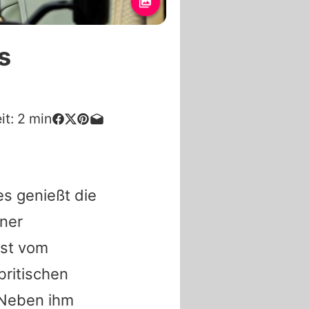
s
it:
2
min
es genießt die
iner
st vom
ritischen
. Neben ihm