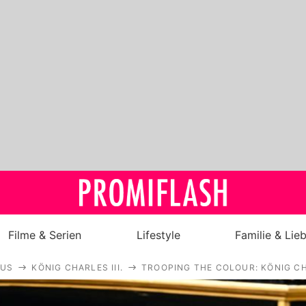
Filme & Serien
Lifestyle
Familie & Lie
AUS
KÖNIG CHARLES III.
TROOPING THE COLOUR: KÖNIG C
Royals
Stars