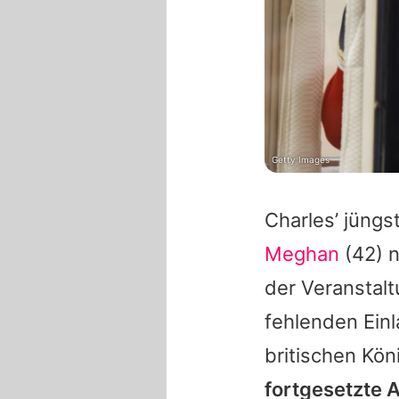
Getty Images
Charles’ jüng
Meghan
(42) n
der Veranstaltu
fehlenden Ein
britischen Kön
fortgesetzte 