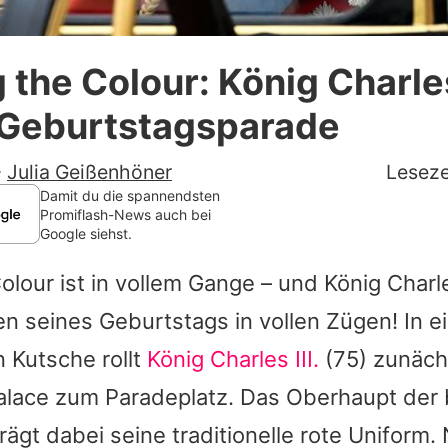
Datenschutzerklärung
 the Colour: König Charle
Nutzungsbedingungen
 Geburtstagsparade
Utiq verwalten
-
Julia Geißenhöner
Leseze
Damit du die spannendsten
Promiflash-News auch bei
Google siehst.
olour ist in vollem Gange – und König Charl
n seines Geburtstags in vollen Zügen! In e
 Kutsche rollt
König Charles III.
(75) zunäch
lace zum Paradeplatz. Das Oberhaupt der b
trägt dabei seine traditionelle rote Uniform