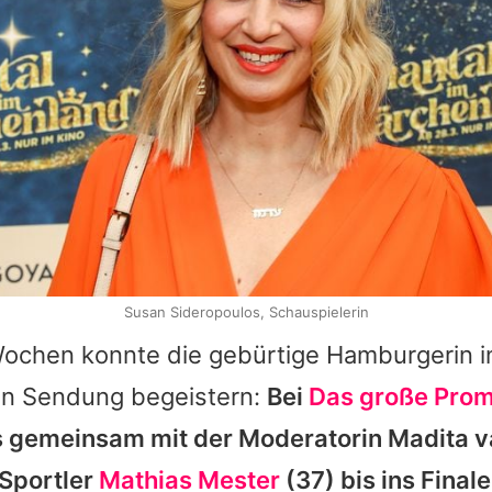
Susan Sideropoulos, Schauspielerin
ochen konnte die gebürtige Hamburgerin in
n Sendung begeistern:
Bei
Das große Pro
es gemeinsam mit der Moderatorin
Madita v
Sportler
Mathias Mester
(37) bis ins Finale