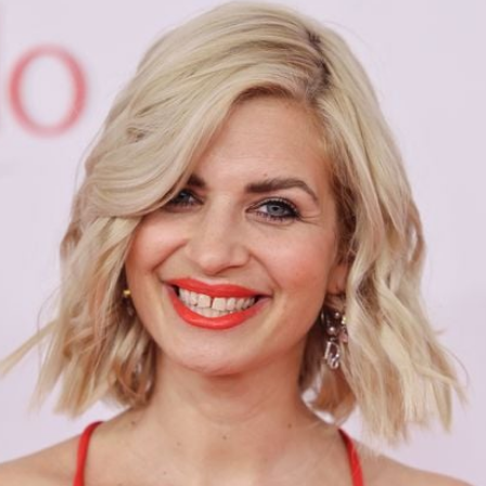
Filme & Serien
Lifestyle
Familie & Liebe
Promiflash Exklusiv
Alle Themen auf Promiflash
Jobs
App runterladen
Team
Redaktionelle Richtlinien
Impressum