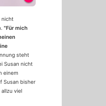
 nicht
n.
"Für mich
 meinen
ine
annung steht
ei
Susan
nicht
on einem
rf
Susan
bisher
allzu viel