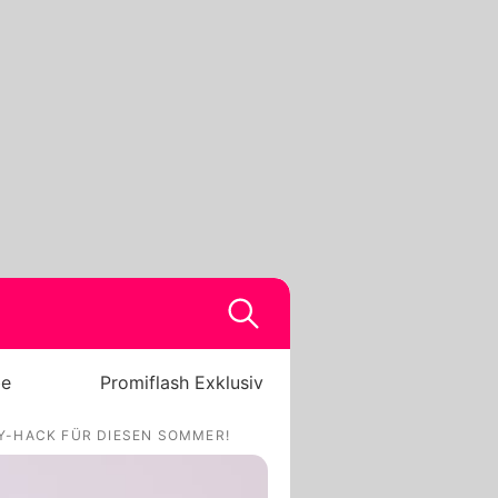
be
Promiflash Exklusiv
Y-HACK FÜR DIESEN SOMMER!