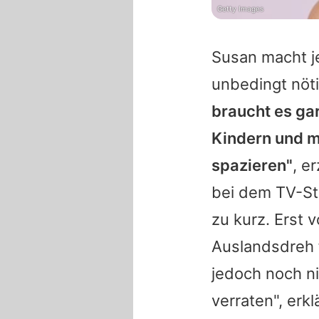
Getty Images
Susan
macht je
unbedingt nöt
braucht es gar
Kindern und m
spazieren"
, e
bei dem TV-St
zu kurz. Erst 
Auslandsdreh 
jedoch noch ni
verraten", erkl