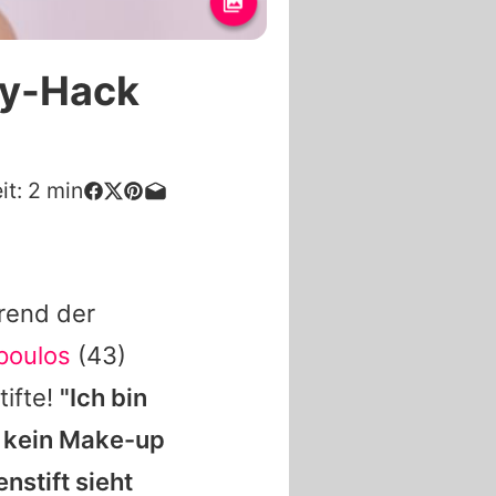
ty-Hack
it:
2
min
hrend der
poulos
(43)
tifte!
"Ich bin
h kein Make-up
nstift sieht