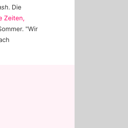
ash
. Die
e Zeiten,
 Sommer. "Wir
ach