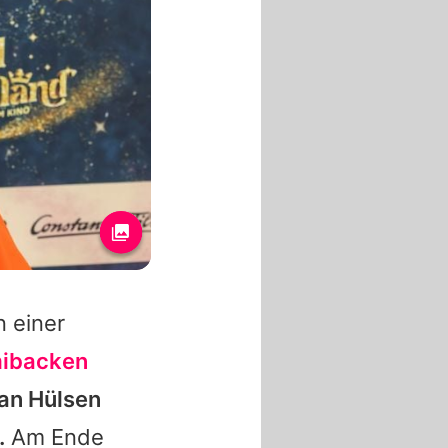
 einer
mibacken
an Hülsen
.
Am Ende