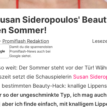
Datenschutzerklärung
Susan Sideropoulos' Beau
Nutzungsbedingungen
sen Sommer!
Utiq verwalten
-
Promiflash Redaktion
Leseze
Damit du die spannendsten
Promiflash-News auch bei
Google siehst.
 so weit: Der Sommer steht vor der Tür! Wä
zeit setzt die Schauspielerin
Susan Sidero
 bestimmten Beauty-Hack: knallige Lippens
er so der ungeschminkte Typ, ich mag auc
] aber ich finde einfach, mit knalligem Lippe