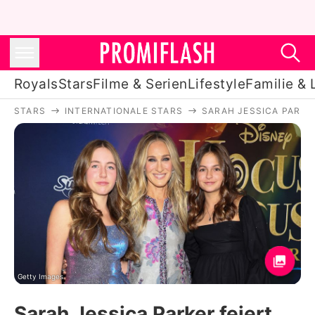
Royals
Stars
Filme & Serien
Lifestyle
Familie & 
STARS
INTERNATIONALE STARS
SARAH JESSICA PARKE
Royals
Stars
Filme & Serien
Lifestyle
Familie & Liebe
Promiflash Exklusiv
Getty Images
Sarah Jessica Parker feiert