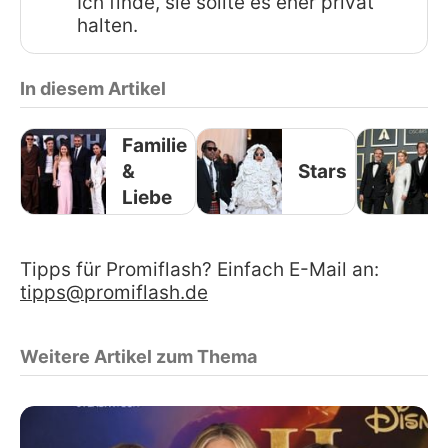
Ich finde, sie sollte es eher privat
halten.
In diesem Artikel
Familie
&
Stars
Liebe
Tipps für Promiflash? Einfach E-Mail an:
tipps@promiflash.de
Weitere Artikel zum Thema