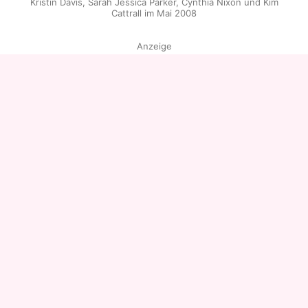
Kristin Davis, Sarah Jessica Parker, Cynthia Nixon und Kim
Cattrall im Mai 2008
Anzeige