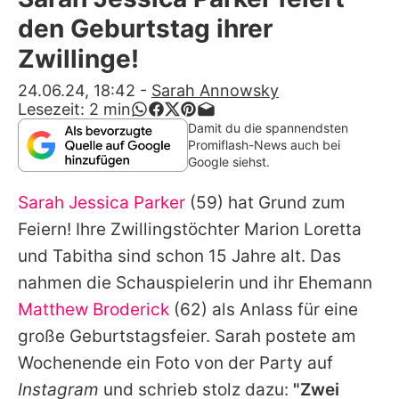
Alle Themen auf Promiflash
den Geburtstag ihrer
Jobs
Zwillinge!
App runterladen
24.06.24, 18:42
-
Sarah Annowsky
Lesezeit:
2
min
Team
Damit du die spannendsten
Promiflash-News auch bei
Redaktionelle Richtlinien
Google siehst.
Sarah Jessica Parker
(59) hat Grund zum
Impressum
Feiern! Ihre Zwillingstöchter Marion Loretta
Datenschutzerklärung
und Tabitha sind schon 15 Jahre alt. Das
Nutzungsbedingungen
nahmen die Schauspielerin und ihr Ehemann
Matthew Broderick
(62) als Anlass für eine
Utiq verwalten
große Geburtstagsfeier.
Sarah
postete am
Wochenende ein Foto von der Party auf
Instagram
und schrieb stolz dazu:
"Zwei