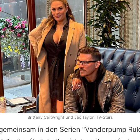
Brittany Cartwright und Jax Taylor, TV-Stars
 gemeinsam in den Serien "Vanderpump Ru