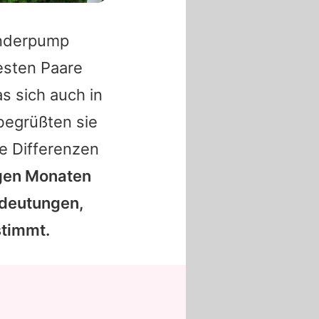
anderpump
esten Paare
s sich auch in
 begrüßten sie
e Differenzen
gen Monaten
deutungen,
stimmt.