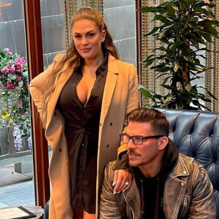
Filme & Serien
Lifestyle
Familie & Liebe
Promiflash Exklusiv
Alle Themen auf Promiflash
Jobs
App runterladen
Team
Redaktionelle Richtlinien
Impressum