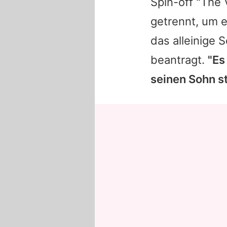
Spin-off "The 
getrennt, um 
das alleinige 
beantragt.
"Es
seinen Sohn st