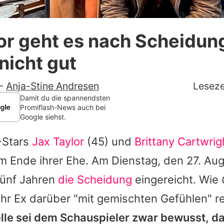
Datenschutzerklärung
or geht es nach Scheidun
Nutzungsbedingungen
 nicht gut
Utiq verwalten
-
Anja-Stine Andresen
Leseze
Damit du die spannendsten
Promiflash-News auch bei
Google siehst.
-Stars
Jax Taylor
(45) und
Brittany Cartwrig
dem Ende ihrer Ehe. Am Dienstag, den 27. Aug
ünf Jahren
die Scheidung
eingereicht. Wie
l ihr Ex darüber "mit gemischten Gefühlen" r
elle sei dem Schauspieler zwar bewusst, da