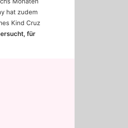
 sechs Monaten
ny
hat zudem
ames Kind Cruz
ersucht, für