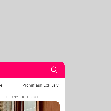
be
Promiflash Exklusiv
 BRITTANY NICHT GUT