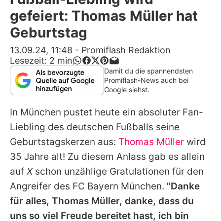
Alle Themen auf Promiflash
gefeiert: Thomas Müller hat
Jobs
Geburtstag
App runterladen
13.09.24, 11:48
-
Promiflash Redaktion
Lesezeit:
2
min
Team
Damit du die spannendsten
Promiflash-News auch bei
Redaktionelle Richtlinien
Google siehst.
In München pustet heute ein absoluter Fan-
Impressum
Liebling des deutschen Fußballs seine
Datenschutzerklärung
Geburtstagskerzen aus:
Thomas Müller
wird
Nutzungsbedingungen
35 Jahre alt! Zu diesem Anlass gab es allein
auf
X
schon unzählige Gratulationen für den
Utiq verwalten
Angreifer des FC Bayern München.
"Danke
für alles, Thomas Müller, danke, dass du
uns so viel Freude bereitet hast, ich bin