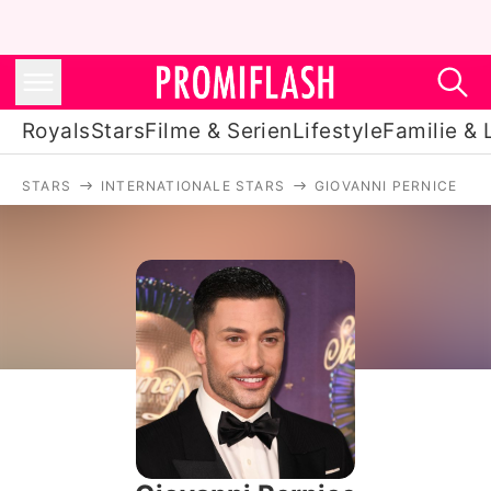
Royals
Stars
Filme & Serien
Lifestyle
Familie & 
STARS
INTERNATIONALE STARS
GIOVANNI PERNICE
Royals
Stars
Filme & Serien
Lifestyle
Familie & Liebe
Promiflash Exklusiv