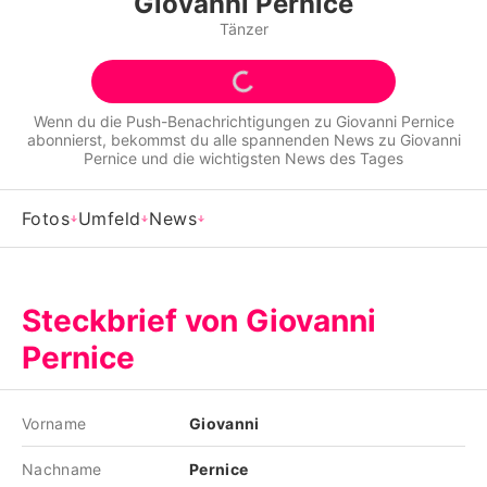
Giovanni Pernice
Alle Themen auf Promiflash
Tänzer
Jobs
App runterladen
Wenn du die Push-Benachrichtigungen zu
Giovanni Pernice
abonnierst, bekommst du alle spannenden News zu
Giovanni
Team
Pernice
und die wichtigsten News des Tages
Redaktionelle Richtlinien
Fotos
Umfeld
News
Impressum
Datenschutzerklärung
Steckbrief von Giovanni
Nutzungsbedingungen
Pernice
Utiq verwalten
Vorname
Giovanni
Nachname
Pernice