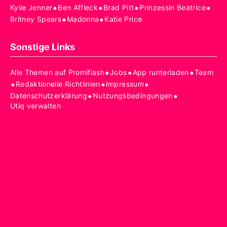
•
•
•
•
Kylie Jenner
Ben Affleck
Brad Pitt
Prinzessin Beatrice
•
•
Britney Spears
Madonna
Katie Price
Sonstige Links
•
•
•
Alle Themen auf Promiflash
Jobs
App runterladen
Team
•
•
•
Redaktionelle Richtlinien
Impressum
•
•
Datenschutzerklärung
Nutzungsbedingungen
Utiq verwalten