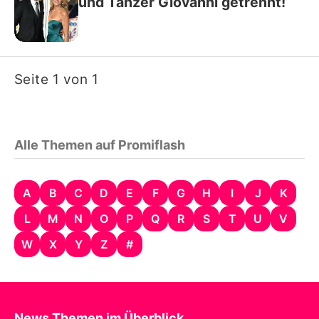
und Tänzer Giovanni getrennt!
Seite 1 von 1
Alle Themen auf Promiflash
A
B
C
D
E
F
G
H
I
J
K
L
M
N
O
P
Q
R
S
T
U
V
W
X
Y
Z
#
News Themen im Überblick