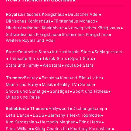
•
•
Royals
:
Britisches Königshaus
Deutscher Adel
•
•
Dänisches Königshaus
Fürstenhaus Monaco
•
•
Niederländisches Königshaus
Norwegisches Königshaus
•
•
Schwedisches Königshaus
Spanisches Königshaus
Weitere Royals und Adel
•
•
Stars
:
Deutsche Stars
Internationale Stars
Schlagerstars
•
•
•
•
Tierische Stars
TikTok Stars
Sport Stars
•
•
Stars und Family
Webstars
YouTube Stars
•
•
•
•
Themen
:
Beauty
Fashion
Kino und Film
Liebe
•
•
•
•
Mama und Baby
Musik
Reality TV
Serien
•
•
•
Shows und Sonstige
Sonstiges
Sport und Fitness
Urlaub und Reise
•
•
Beliebteste Themen
:
Hollywood
Dschungelcamp
•
•
•
Let's Dance
DSDS
Germany's Next Topmodel
•
•
•
Kim Kardashian
Herzogin Meghan
Prinz Harry
•
•
•
Prinz William
König Charles III
Kourtney Kardashian