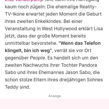
Alle Themen auf Promiflash
kaum noch zügeln: Die ehemalige Reality-
Jobs
TV-Ikone erwartet jeden Moment die Geburt
ihres zweiten Enkelkindes. Bei einer
App runterladen
Veranstaltung in West Hollywood erklärt
Lisa
Team
jetzt, dass der große Moment bereits
unmittelbar bevorstehe.
"Wenn das Telefon
Redaktionelle Richtlinien
klingelt, bin ich weg"
, verrät sie vor Ort
Impressum
gegenüber
People
. Es handelt sich um den
zweiten Nachwuchs ihrer Tochter Pandora
Datenschutzerklärung
Sabo und ihres Ehemannes Jason Sabo, die
Nutzungsbedingungen
schon stolze Eltern ihres dreijährigen Sohnes
Utiq verwalten
Teddy sind.
Anzeige