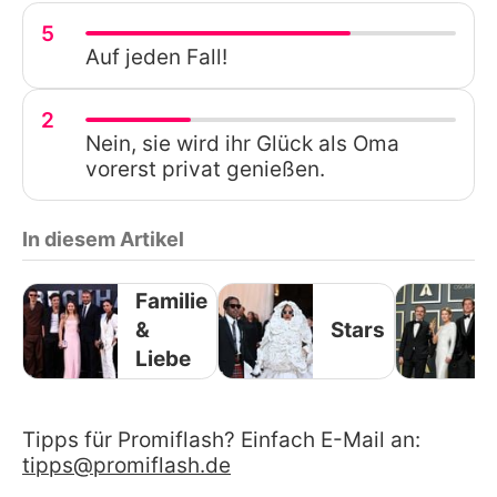
5
Auf jeden Fall!
2
Nein, sie wird ihr Glück als Oma
vorerst privat genießen.
In diesem Artikel
Familie
&
Stars
Liebe
Tipps für Promiflash? Einfach E-Mail an:
tipps@promiflash.de