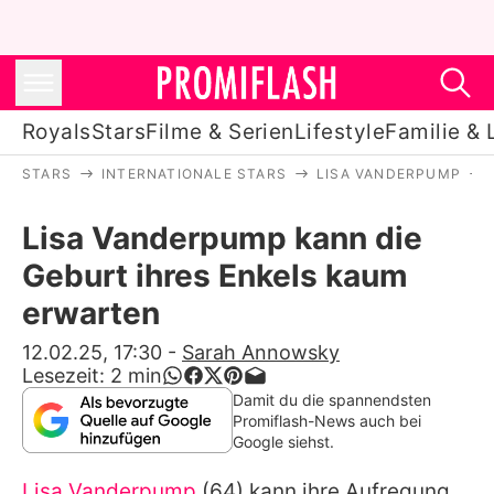
Royals
Stars
Filme & Serien
Lifestyle
Familie & 
STARS
INTERNATIONALE STARS
LISA VANDERPUMP
Royals
Lisa Vanderpump kann die
Stars
Geburt ihres Enkels kaum
Filme & Serien
erwarten
Lifestyle
12.02.25, 17:30
-
Sarah Annowsky
Lesezeit:
2
min
Familie & Liebe
Damit du die spannendsten
Promiflash-News auch bei
Promiflash Exklusiv
Google siehst.
Lisa Vanderpump
(64) kann ihre Aufregung