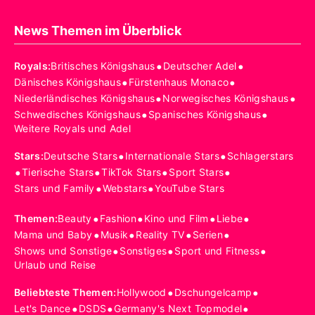
News Themen im Überblick
•
•
Royals
:
Britisches Königshaus
Deutscher Adel
•
•
Dänisches Königshaus
Fürstenhaus Monaco
•
•
Niederländisches Königshaus
Norwegisches Königshaus
•
•
Schwedisches Königshaus
Spanisches Königshaus
Weitere Royals und Adel
•
•
Stars
:
Deutsche Stars
Internationale Stars
Schlagerstars
•
•
•
•
Tierische Stars
TikTok Stars
Sport Stars
•
•
Stars und Family
Webstars
YouTube Stars
•
•
•
•
Themen
:
Beauty
Fashion
Kino und Film
Liebe
•
•
•
•
Mama und Baby
Musik
Reality TV
Serien
•
•
•
Shows und Sonstige
Sonstiges
Sport und Fitness
Urlaub und Reise
•
•
Beliebteste Themen
:
Hollywood
Dschungelcamp
•
•
•
Let's Dance
DSDS
Germany's Next Topmodel