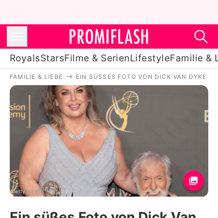
Royals
Stars
Filme & Serien
Lifestyle
Familie & 
FAMILIE & LIEBE
EIN SÜSSES FOTO VON DICK VAN DYKE MI
Royals
Stars
Filme & Serien
Lifestyle
Familie & Liebe
Promiflash Exklusiv
Getty Images
Ein süßes Foto von Dick Van