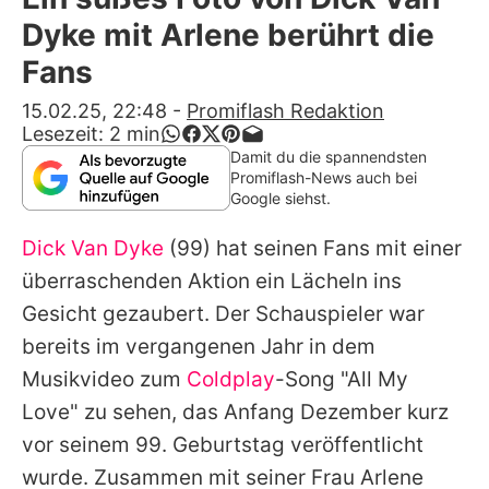
Alle Themen auf Promiflash
Dyke mit Arlene berührt die
Jobs
Fans
App runterladen
15.02.25, 22:48
-
Promiflash Redaktion
Lesezeit:
2
min
Team
Damit du die spannendsten
Promiflash-News auch bei
Redaktionelle Richtlinien
Google siehst.
Dick Van Dyke
(99) hat seinen Fans mit einer
Impressum
überraschenden Aktion ein Lächeln ins
Datenschutzerklärung
Gesicht gezaubert. Der Schauspieler war
Nutzungsbedingungen
bereits im vergangenen Jahr in dem
Musikvideo zum
Coldplay
-Song "All My
Utiq verwalten
Love" zu sehen, das Anfang Dezember kurz
vor seinem 99. Geburtstag veröffentlicht
wurde. Zusammen mit seiner Frau Arlene