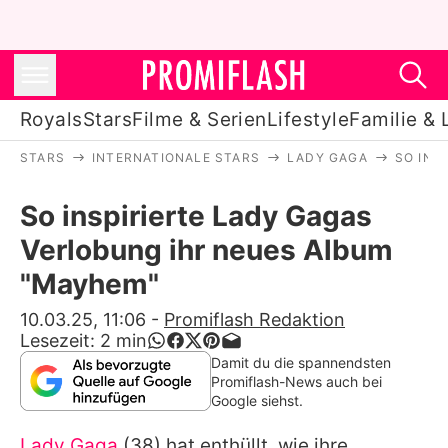
Royals
Stars
Filme & Serien
Lifestyle
Familie & 
STARS
INTERNATIONALE STARS
LADY GAGA
SO INS
Royals
So inspirierte Lady Gagas
Stars
Verlobung ihr neues Album
Filme & Serien
"Mayhem"
Lifestyle
10.03.25, 11:06
-
Promiflash Redaktion
Lesezeit:
2
min
Familie & Liebe
Damit du die spannendsten
Promiflash-News auch bei
Promiflash Exklusiv
Google siehst.
Lady Gaga
(38) hat enthüllt, wie ihre