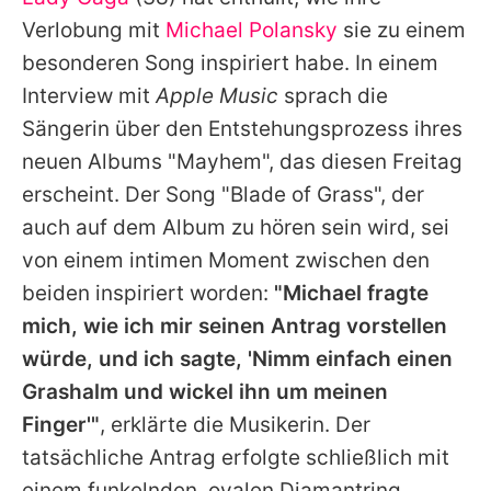
Alle Themen auf Promiflash
Verlobung mit
Michael Polansky
sie zu einem
Jobs
besonderen Song inspiriert habe. In einem
Interview mit
Apple Music
sprach die
App runterladen
Sängerin über den Entstehungsprozess ihres
Team
neuen Albums "Mayhem", das diesen Freitag
erscheint. Der Song "Blade of Grass", der
Redaktionelle Richtlinien
auch auf dem Album zu hören sein wird, sei
Impressum
von einem intimen Moment zwischen den
beiden inspiriert worden:
"Michael fragte
Datenschutzerklärung
mich, wie ich mir seinen Antrag vorstellen
Nutzungsbedingungen
würde, und ich sagte, 'Nimm einfach einen
Utiq verwalten
Grashalm und wickel ihn um meinen
Finger'"
, erklärte die Musikerin. Der
tatsächliche Antrag erfolgte schließlich mit
einem funkelnden, ovalen Diamantring.