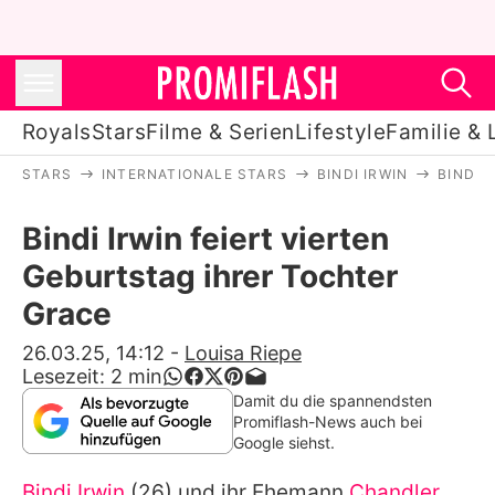
Royals
Stars
Filme & Serien
Lifestyle
Familie & 
STARS
INTERNATIONALE STARS
BINDI IRWIN
BINDI 
Royals
Bindi Irwin feiert vierten
Stars
Geburtstag ihrer Tochter
Filme & Serien
Grace
Lifestyle
26.03.25, 14:12
-
Louisa Riepe
Lesezeit:
2
min
Familie & Liebe
Damit du die spannendsten
Promiflash-News auch bei
Promiflash Exklusiv
Google siehst.
Bindi Irwin
(26) und ihr Ehemann
Chandler