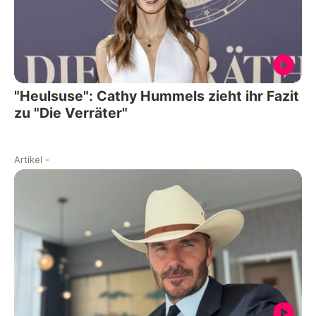
"Heulsuse": Cathy Hummels zieht ihr Fazit
zu "Die Verräter"
Artikel
-