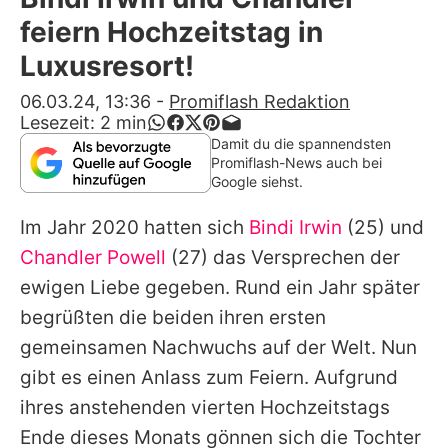
Alle Themen auf Promiflash
feiern Hochzeitstag in
Jobs
Luxusresort!
App runterladen
06.03.24, 13:36
-
Promiflash Redaktion
Lesezeit:
2
min
Team
Damit du die spannendsten
Promiflash-News auch bei
Redaktionelle Richtlinien
Google siehst.
Im Jahr 2020 hatten sich
Bindi Irwin
(25) und
Impressum
Chandler Powell
(27) das Versprechen der
Datenschutzerklärung
ewigen Liebe gegeben. Rund ein Jahr später
Nutzungsbedingungen
begrüßten die beiden ihren ersten
gemeinsamen Nachwuchs auf der Welt. Nun
Utiq verwalten
gibt es einen Anlass zum Feiern. Aufgrund
ihres anstehenden vierten Hochzeitstags
Ende dieses Monats gönnen sich die Tochter