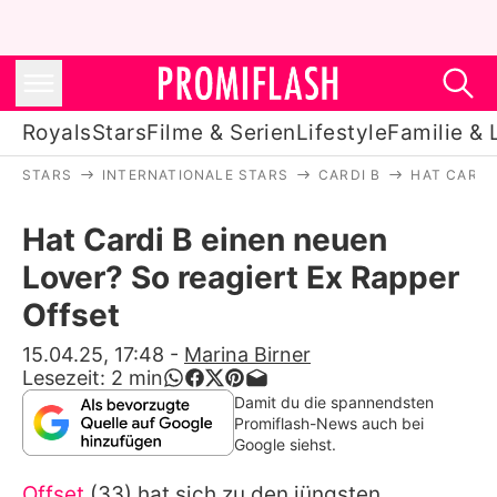
Royals
Stars
Filme & Serien
Lifestyle
Familie & 
STARS
INTERNATIONALE STARS
CARDI B
HAT CARDI
Royals
Hat Cardi B einen neuen
Stars
Lover? So reagiert Ex Rapper
Filme & Serien
Offset
Lifestyle
15.04.25, 17:48
-
Marina Birner
Lesezeit:
2
min
Familie & Liebe
Damit du die spannendsten
Promiflash-News auch bei
Promiflash Exklusiv
Google siehst.
Offset
(33) hat sich zu den jüngsten