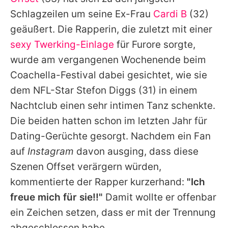
Alle Themen auf Promiflash
Schlagzeilen um seine Ex-Frau
Cardi B
(32)
Jobs
geäußert. Die Rapperin, die zuletzt mit einer
sexy Twerking-Einlage
für Furore sorgte,
App runterladen
wurde am vergangenen Wochenende beim
Team
Coachella-Festival dabei gesichtet, wie sie
dem NFL-Star Stefon Diggs (31) in einem
Redaktionelle Richtlinien
Nachtclub einen sehr intimen Tanz schenkte.
Impressum
Die beiden hatten schon im letzten Jahr für
Dating-Gerüchte gesorgt. Nachdem ein Fan
Datenschutzerklärung
auf
Instagram
davon ausging, dass diese
Nutzungsbedingungen
Szenen
Offset
verärgern würden,
Utiq verwalten
kommentierte der Rapper kurzerhand:
"Ich
freue mich für sie!!"
Damit wollte er offenbar
ein Zeichen setzen, dass er mit der Trennung
abgeschlossen habe.