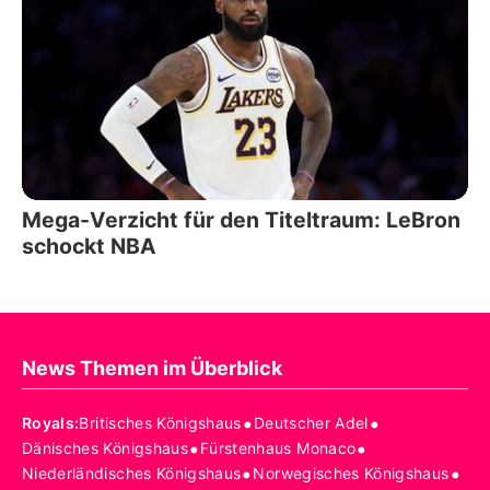
Mega-Verzicht für den Titeltraum: LeBron
schockt NBA
News Themen im Überblick
•
•
Royals
:
Britisches Königshaus
Deutscher Adel
•
•
Dänisches Königshaus
Fürstenhaus Monaco
•
•
Niederländisches Königshaus
Norwegisches Königshaus