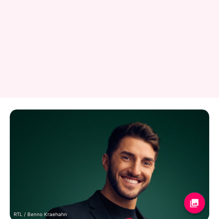
RTL / Benno Kraehahn