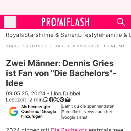
Royals
Stars
Filme & Serien
Lifestyle
Familie & 
STARS
DEUTSCHE STARS
DENNIS GRIES
ZWEI MÄNNE
Royals
Zwei Männer: Dennis Gries
Stars
ist Fan von "Die Bachelors"-
Filme & Serien
Idee
Lifestyle
09.05.25, 20:24
-
Linn Dubbel
Lesezeit:
2
min
Familie & Liebe
Damit du die spannendsten
Promiflash-News auch bei
Promiflash Exklusiv
Google siehst.
2024 gingen mit
Die Bachelors
erstmals zwei