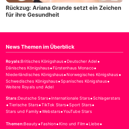
Rückzug: Ariana Grande setzt ein Zeichen
für ihre Gesundheit
News Themen im Überblick
•
•
Royals
:
Britisches Königshaus
Deutscher Adel
•
•
Dänisches Königshaus
Fürstenhaus Monaco
•
•
Niederländisches Königshaus
Norwegisches Königshaus
•
•
Schwedisches Königshaus
Spanisches Königshaus
Weitere Royals und Adel
•
•
Stars
:
Deutsche Stars
Internationale Stars
Schlagerstars
•
•
•
•
Tierische Stars
TikTok Stars
Sport Stars
•
•
Stars und Family
Webstars
YouTube Stars
•
•
•
•
Themen
:
Beauty
Fashion
Kino und Film
Liebe