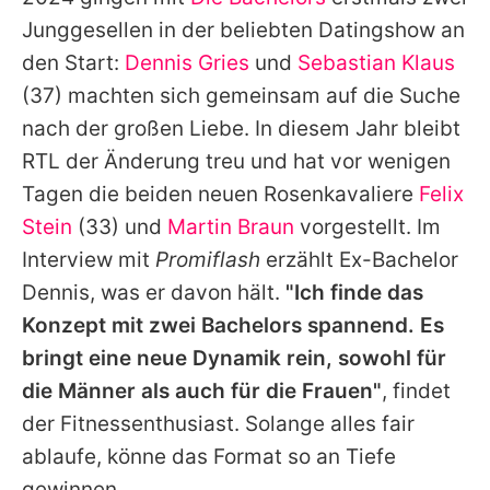
Alle Themen auf Promiflash
Junggesellen in der beliebten Datingshow an
Jobs
den Start:
Dennis Gries
und
Sebastian Klaus
(37) machten sich gemeinsam auf die Suche
App runterladen
nach der großen Liebe. In diesem Jahr bleibt
Team
RTL der Änderung treu und hat vor wenigen
Tagen die beiden neuen Rosenkavaliere
Felix
Redaktionelle Richtlinien
Stein
(33) und
Martin Braun
vorgestellt. Im
Impressum
Interview mit
Promiflash
erzählt Ex-Bachelor
Dennis, was er davon hält.
"Ich finde das
Datenschutzerklärung
Konzept mit zwei Bachelors spannend. Es
Nutzungsbedingungen
bringt eine neue Dynamik rein, sowohl für
Utiq verwalten
die Männer als auch für die Frauen"
, findet
der Fitnessenthusiast. Solange alles fair
ablaufe, könne das Format so an Tiefe
gewinnen.