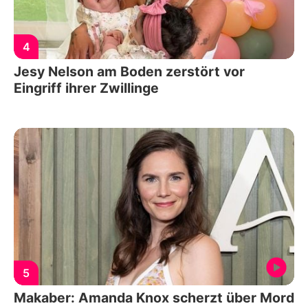
4
Jesy Nelson am Boden zerstört vor
Eingriff ihrer Zwillinge
5
Makaber: Amanda Knox scherzt über Mord