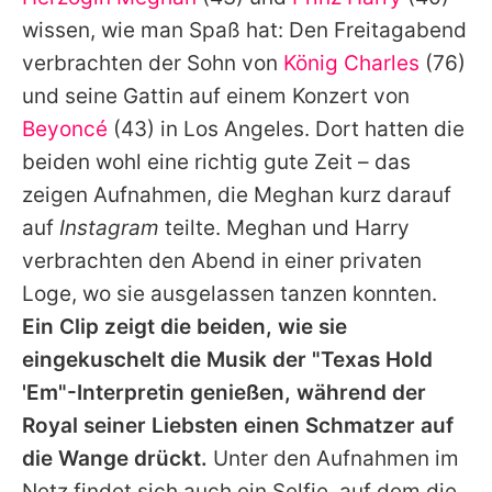
Alle Themen auf Promiflash
wissen, wie man Spaß hat: Den Freitagabend
Jobs
verbrachten der Sohn von
König Charles
(76)
und seine Gattin auf einem Konzert von
App runterladen
Beyoncé
(43) in Los Angeles. Dort hatten die
Team
beiden wohl eine richtig gute Zeit – das
zeigen Aufnahmen, die Meghan kurz darauf
Redaktionelle Richtlinien
auf
Instagram
teilte. Meghan und Harry
Impressum
verbrachten den Abend in einer privaten
Loge, wo sie ausgelassen tanzen konnten.
Datenschutzerklärung
Ein Clip zeigt die beiden, wie sie
Nutzungsbedingungen
eingekuschelt die Musik der "Texas Hold
Utiq verwalten
'Em"-Interpretin genießen, während der
Royal seiner Liebsten einen Schmatzer auf
die Wange drückt.
Unter den Aufnahmen im
Netz findet sich auch ein Selfie, auf dem die