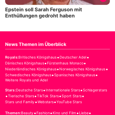
Epstein soll Sarah Ferguson mit
Enthüllungen gedroht haben
News Themen im Überblick
•
•
Royals
:
Britisches Königshaus
Deutscher Adel
•
•
Dänisches Königshaus
Fürstenhaus Monaco
•
•
Niederländisches Königshaus
Norwegisches Königshaus
•
•
Schwedisches Königshaus
Spanisches Königshaus
Weitere Royals und Adel
•
•
Stars
:
Deutsche Stars
Internationale Stars
Schlagerstars
•
•
•
•
Tierische Stars
TikTok Stars
Sport Stars
•
•
Stars und Family
Webstars
YouTube Stars
•
•
•
•
Themen
:
Beauty
Fashion
Kino und Film
Liebe