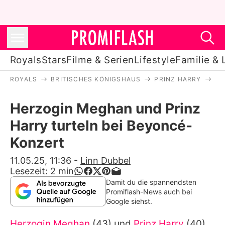
Royals
Stars
Filme & Serien
Lifestyle
Familie & 
ROYALS
BRITISCHES KÖNIGSHAUS
PRINZ HARRY
HE
Royals
Herzogin Meghan und Prinz
Stars
Harry turteln bei Beyoncé-
Filme & Serien
Konzert
Lifestyle
11.05.25, 11:36
-
Linn Dubbel
Lesezeit:
2
min
Familie & Liebe
Damit du die spannendsten
Promiflash-News auch bei
Promiflash Exklusiv
Google siehst.
Herzogin Meghan
(43) und
Prinz Harry
(40)