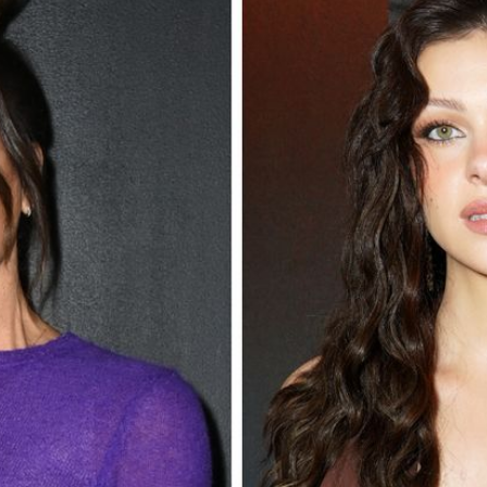
Filme & Serien
Lifestyle
Familie & Liebe
Promiflash Exklusiv
Alle Themen auf Promiflash
Jobs
App runterladen
Team
Redaktionelle Richtlinien
Impressum