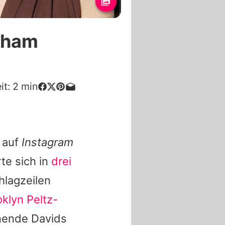
ckham
it:
2
min
t auf
Instagram
rte sich in
drei
hlagzeilen
klyn Peltz-
ende Davids