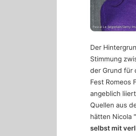
Pascal Le Segretain/Getty Im
Der Hintergrun
Stimmung zw
der Grund für
Fest
Romeos
F
angeblich liie
Quellen aus 
hätten
Nicola
"
selbst mit ve