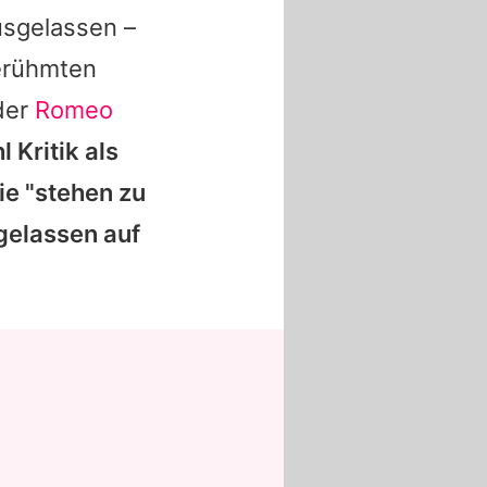
usgelassen –
rühmten
der
Romeo
Kritik als
ie "stehen zu
 gelassen auf