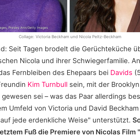
ages, Presley Ann/Getty Images
Collage: Victoria Beckham und Nicola Peltz-Beckham
d: Seit Tagen brodelt die Gerüchteküche üb
ischen
Nicola
und ihrer Schwiegerfamilie. An
 das Fernbleiben des Ehepaars bei
Davids
(
reundin
Kim Turnbull
sein, mit der
Brooklyn
rt gewesen sei – was das Paar allerdings best
dem Umfeld von
Victoria
und
David Beckham
auf jede erdenkliche Weise" unterstützt.
S
rletztem Fuß die Premiere von
Nicolas
Film 