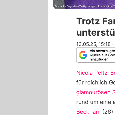
Pascal Le Segretain/Getty Images, Presley Ann/
Trotz Fa
unterstü
13.05.25, 15:18
Nicola Peltz-
für reichlich 
glamourösen S
rund um eine a
Beckham
(26)