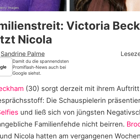
Getty Images
Datenschutzerklärung
milienstreit: Victoria Be
Nutzungsbedingungen
tzt Nicola
Utiq verwalten
-
Sandrine Palme
Leseze
Damit du die spannendsten
Promiflash-News auch bei
Google siehst.
Beckham
(30) sorgt derzeit mit ihrem Auftrit
Gesprächsstoff: Die Schauspielerin präsentie
elfies
und ließ sich von jüngsten Negativsc
ngebliche Familienfehde nicht beirren.
Broo
 und
Nicola
hatten am vergangenen Wochen