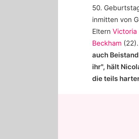
50. Geburtsta
inmitten von G
Eltern
Victori
Beckham
(22)
auch Beistand 
ihr", hält
Nicol
die teils hart