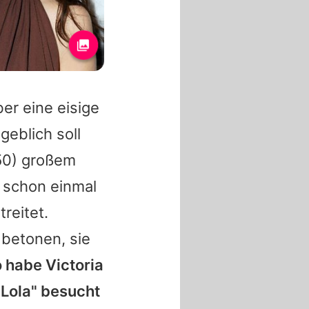
er eine eisige
geblich soll
50) großem
schon einmal
reitet.
betonen, sie
o habe
Victoria
"Lola" besucht