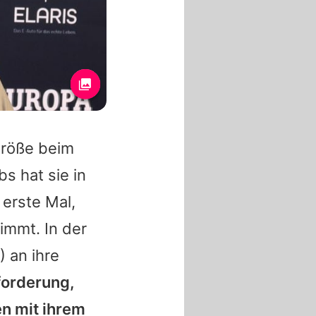
Größe beim
s hat sie in
 erste Mal,
immt. In der
) an ihre
forderung,
n mit ihrem