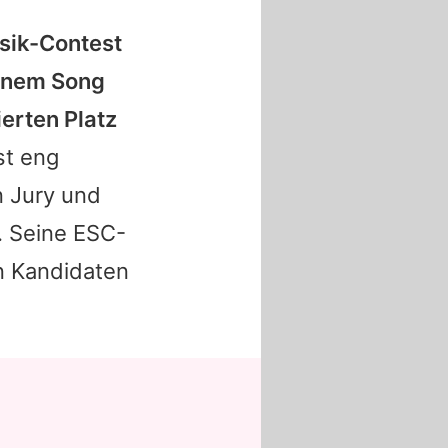
sik-Contest
einem Song
erten Platz
st eng
n Jury und
v. Seine ESC-
n Kandidaten