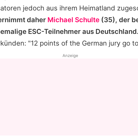
atoren jedoch aus ihrem Heimatland zugesc
Datenschutzerklärung
bernimmt daher
Michael Schulte
(35), der b
Nutzungsbedingungen
emalige ESC-Teilnehmer aus Deutschland
Utiq verwalten
erkünden: "12 points of the German jury go to
Anzeige