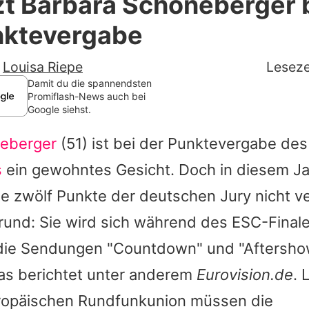
zt Barbara Schöneberger 
Filme & Serien
ktevergabe
Lifestyle
-
Louisa Riepe
Leseze
Familie & Liebe
Damit du die spannendsten
Promiflash-News auch bei
Google siehst.
Promiflash Exklusiv
neberger
(51) ist bei der Punktevergabe de
Alle Themen auf Promiflash
s
ein gewohntes Gesicht. Doch in diesem Ja
Jobs
ie zwölf Punkte der deutschen Jury nicht 
App runterladen
und: Sie wird sich während des ESC-Finale
Team
die Sendungen "Countdown" und "Aftersho
as berichtet unter anderem
Eurovision.de
. 
Redaktionelle Richtlinien
ropäischen Rundfunkunion müssen die
Impressum