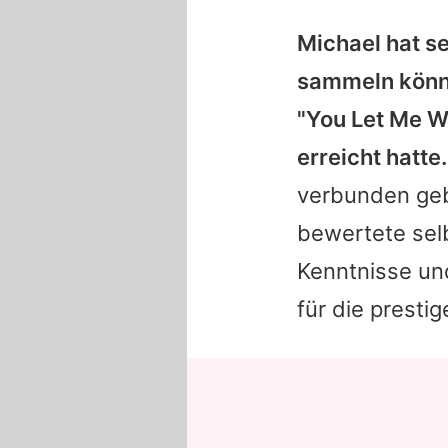
Michael
hat s
sammeln könne
"You Let Me Wa
erreicht hatte.
verbunden geb
bewertete selb
Kenntnisse un
für die presti