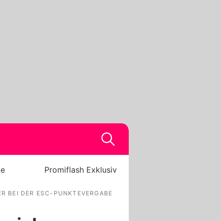
be
Promiflash Exklusiv
R BEI DER ESC-PUNKTEVERGABE