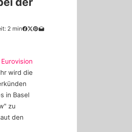
bei der
it:
2
min
s
Eurovision
hr wird die
verkünden
s in Basel
w" zu
Laut den