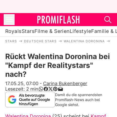
Royals
Stars
Filme & Serien
Lifestyle
Familie & 
STARS
DEUTSCHE STARS
WALENTINA DORONINA
RÜ
Royals
Rückt Walentina Doronina bei
Stars
"Kampf der Realitystars"
Filme & Serien
nach?
Lifestyle
17.05.25, 07:00
-
Carina Bukenberger
Lesezeit:
2
min
Familie & Liebe
Damit du die spannendsten
Promiflash-News auch bei
Promiflash Exklusiv
Google siehst.
Walentina Doronina
(25) scheint bei
Kampf