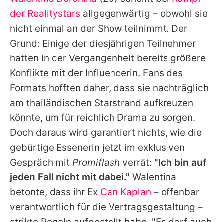
Alle Themen auf Promiflash
der Realitystars
allgegenwärtig – obwohl sie
Jobs
nicht einmal an der Show teilnimmt. Der
Grund: Einige der diesjährigen Teilnehmer
App runterladen
hatten in der Vergangenheit bereits größere
Team
Konflikte mit der Influencerin. Fans des
Formats hofften daher, dass sie nachträglich
Redaktionelle Richtlinien
am thailändischen Starstrand aufkreuzen
Impressum
könnte, um für reichlich Drama zu sorgen.
Doch daraus wird garantiert nichts, wie die
Datenschutzerklärung
gebürtige Essenerin jetzt im exklusiven
Nutzungsbedingungen
Gespräch mit
Promiflash
verrät:
"Ich bin auf
Utiq verwalten
jeden Fall nicht mit dabei."
Walentina
betonte, dass ihr Ex
Can Kaplan
– offenbar
verantwortlich für die Vertragsgestaltung –
strikte Regeln aufgestellt habe. "Es darf auch