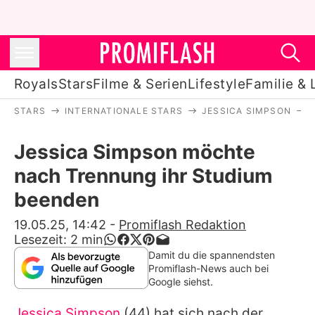
Royals
Stars
Filme & Serien
Lifestyle
Familie & 
STARS
INTERNATIONALE STARS
JESSICA SIMPSON
Royals
Jessica Simpson möchte
Stars
nach Trennung ihr Studium
Filme & Serien
beenden
Lifestyle
19.05.25, 14:42
-
Promiflash Redaktion
Lesezeit:
2
min
Familie & Liebe
Damit du die spannendsten
Promiflash-News auch bei
Promiflash Exklusiv
Google siehst.
Jessica Simpson
(44) hat sich nach der