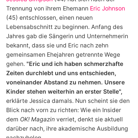
Alle Themen auf Promiflash
Trennung von ihrem Ehemann
Eric Johnson
Jobs
(45) entschlossen, einen neuen
Lebensabschnitt zu beginnen. Anfang des
App runterladen
Jahres gab die Sängerin und Unternehmerin
Team
bekannt, dass sie und Eric nach zehn
gemeinsamen Ehejahren getrennte Wege
Redaktionelle Richtlinien
gehen.
"Eric und ich haben schmerzhafte
Impressum
Zeiten durchlebt und uns entschieden,
voneinander Abstand zu nehmen. Unsere
Datenschutzerklärung
Kinder stehen weiterhin an erster Stelle",
Nutzungsbedingungen
erklärte Jessica damals. Nun scheint sie den
Utiq verwalten
Blick nach vorn zu richten: Wie ein Insider
dem
OK! Magazin
verriet, denkt sie aktuell
darüber nach, ihre akademische Ausbildung
nachzuholen.