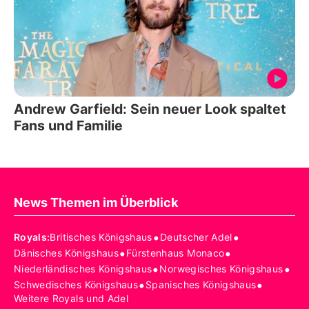
Andrew Garfield: Sein neuer Look spaltet
Fans und Familie
News Themen im Überblick
•
•
Royals
:
Britisches Königshaus
Deutscher Adel
•
•
Dänisches Königshaus
Fürstenhaus Monaco
•
•
Niederländisches Königshaus
Norwegisches Königshaus
•
•
Schwedisches Königshaus
Spanisches Königshaus
Weitere Royals und Adel