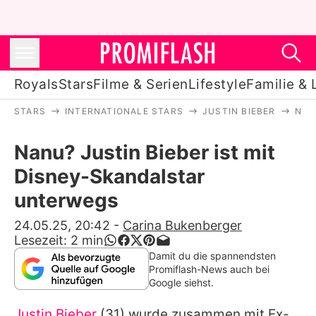
Royals
Stars
Filme & Serien
Lifestyle
Familie & 
STARS
INTERNATIONALE STARS
JUSTIN BIEBER
NAN
Royals
Nanu? Justin Bieber ist mit
Stars
Disney-Skandalstar
Filme & Serien
unterwegs
Lifestyle
24.05.25, 20:42
-
Carina Bukenberger
Lesezeit:
2
min
Familie & Liebe
Damit du die spannendsten
Promiflash-News auch bei
Promiflash Exklusiv
Google siehst.
Justin Bieber
(31) wurde zusammen mit Ex-