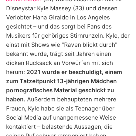
Alle Themen auf Promiflash
Disneystar
Kyle Massey
(33) und dessen
Jobs
Verlobter Hana Giraldo in Los Angeles
gesichtet – und das sorgt bei Fans des
App runterladen
Musikers für gehöriges Stirnrunzeln.
Kyle
, der
Team
einst mit Shows wie "Raven blickt durch"
bekannt wurde, trägt seit Jahren einen
Redaktionelle Richtlinien
dicken Rucksack an Vorwürfen mit sich
Impressum
herum:
2021 wurde er beschuldigt, einem
zum Tatzeitpunkt 13-jährigen Mädchen
Datenschutzerklärung
pornografisches Material geschickt zu
Nutzungsbedingungen
haben.
Außerdem behaupteten mehrere
Utiq verwalten
Frauen,
Kyle
habe sie als Teenager über
Social Media auf unangemessene Weise
kontaktiert – belastende Aussagen, die
seinen Ruf schwer ramponiert haben.