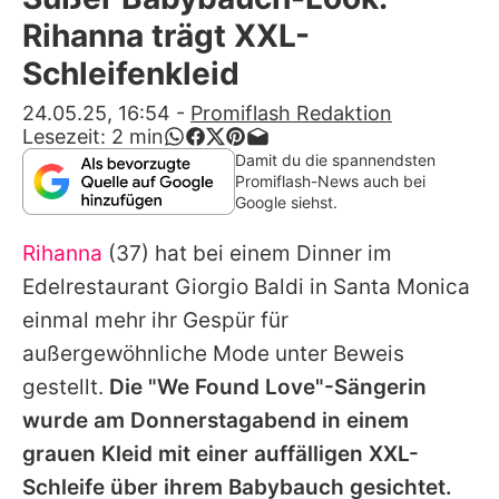
Alle Themen auf Promiflash
Rihanna trägt XXL-
Jobs
Schleifenkleid
App runterladen
24.05.25, 16:54
-
Promiflash Redaktion
Lesezeit:
2
min
Team
Damit du die spannendsten
Promiflash-News auch bei
Redaktionelle Richtlinien
Google siehst.
Rihanna
(37) hat bei einem Dinner im
Impressum
Edelrestaurant Giorgio Baldi in Santa Monica
Datenschutzerklärung
einmal mehr ihr Gespür für
Nutzungsbedingungen
außergewöhnliche Mode unter Beweis
gestellt.
Die "We Found Love"-Sängerin
Utiq verwalten
wurde am Donnerstagabend in einem
grauen Kleid mit einer auffälligen XXL-
Schleife über ihrem Babybauch gesichtet.