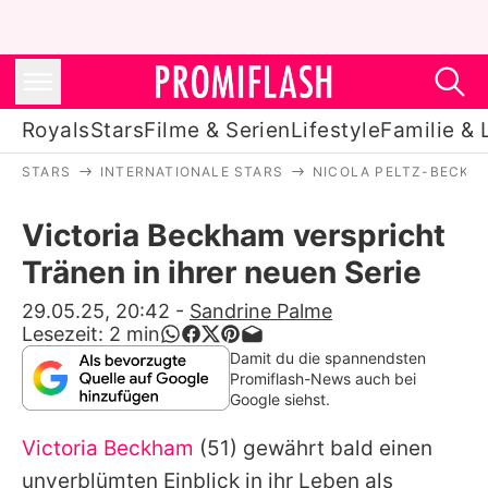
Royals
Stars
Filme & Serien
Lifestyle
Familie & 
STARS
INTERNATIONALE STARS
NICOLA PELTZ-BECKH
Royals
Victoria Beckham verspricht
Stars
Tränen in ihrer neuen Serie
Filme & Serien
29.05.25, 20:42
-
Sandrine Palme
Lesezeit:
2
min
Lifestyle
Damit du die spannendsten
Promiflash-News auch bei
Familie & Liebe
Google siehst.
Promiflash Exklusiv
Victoria Beckham
(51) gewährt bald einen
unverblümten Einblick in ihr Leben als