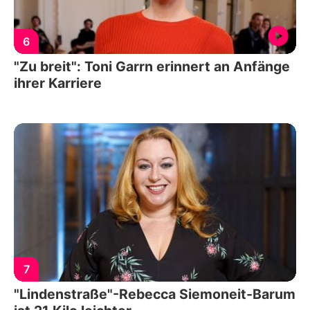
6
"Zu breit": Toni Garrn erinnert an Anfänge
ihrer Karriere
7
"Lindenstraße"-Rebecca Siemoneit-Barum