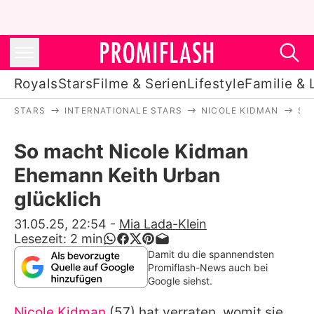
Royals
Stars
Filme & Serien
Lifestyle
Familie & 
STARS
INTERNATIONALE STARS
NICOLE KIDMAN
SO
Royals
So macht Nicole Kidman
Stars
Ehemann Keith Urban
Filme & Serien
glücklich
Lifestyle
31.05.25, 22:54
-
Mia Lada-Klein
Lesezeit:
2
min
Familie & Liebe
Damit du die spannendsten
Promiflash-News auch bei
Promiflash Exklusiv
Google siehst.
Nicole Kidman
(57) hat verraten, womit sie