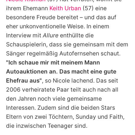
Alle Themen auf Promiflash
ihrem Ehemann
Keith Urban
(57) eine
Jobs
besondere Freude bereitet – und das auf
eher unkonventionelle Weise. In einem
App runterladen
Interview mit
Allure
enthüllte die
Team
Schauspielerin, dass sie gemeinsam mit dem
Sänger regelmäßig Autofernsehen schaut.
Redaktionelle Richtlinien
"Ich schaue mir mit meinem Mann
Impressum
Autoauktionen an. Das macht eine gute
Ehefrau aus"
, so
Nicole
lachend. Das seit
Datenschutzerklärung
2006 verheiratete Paar teilt auch nach all
Nutzungsbedingungen
den Jahren noch viele gemeinsame
Utiq verwalten
Interessen. Zudem sind die beiden Stars
Eltern von zwei Töchtern, Sunday und Faith,
die inzwischen Teenager sind.