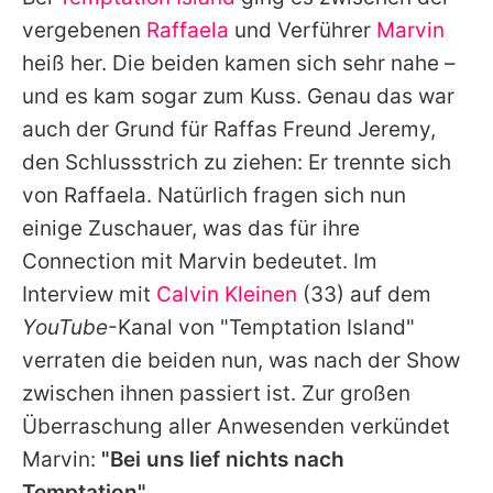
Alle Themen auf Promiflash
vergebenen
Raffaela
und Verführer
Marvin
Jobs
heiß her. Die beiden kamen sich sehr nahe –
und es kam sogar zum Kuss. Genau das war
App runterladen
auch der Grund für Raffas Freund Jeremy,
Team
den Schlussstrich zu ziehen: Er trennte sich
von Raffaela. Natürlich fragen sich nun
Redaktionelle Richtlinien
einige Zuschauer, was das für ihre
Impressum
Connection mit Marvin bedeutet. Im
Interview mit
Calvin Kleinen
(33) auf dem
Datenschutzerklärung
YouTube
-Kanal von "Temptation Island"
Nutzungsbedingungen
verraten die beiden nun, was nach der Show
Utiq verwalten
zwischen ihnen passiert ist. Zur großen
Überraschung aller Anwesenden verkündet
Marvin:
"Bei uns lief nichts nach
Temptation"
.