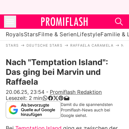
Royals
Stars
Filme & Serien
Lifestyle
Familie & 
STARS
DEUTSCHE STARS
RAFFAELA CARAMELA
NAC
Royals
Nach "Temptation Island":
Stars
Das ging bei Marvin und
Filme & Serien
Raffaela
Lifestyle
20.06.25, 23:54
-
Promiflash Redaktion
Lesezeit:
2
min
Familie & Liebe
Damit du die spannendsten
Promiflash-News auch bei
Promiflash Exklusiv
Google siehst.
Bei
Temptation Island
ging es zwischen der