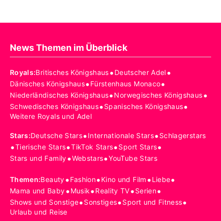
News Themen im Überblick
•
•
Royals
:
Britisches Königshaus
Deutscher Adel
•
•
Dänisches Königshaus
Fürstenhaus Monaco
•
•
Niederländisches Königshaus
Norwegisches Königshaus
•
•
Schwedisches Königshaus
Spanisches Königshaus
Weitere Royals und Adel
•
•
Stars
:
Deutsche Stars
Internationale Stars
Schlagerstars
•
•
•
•
Tierische Stars
TikTok Stars
Sport Stars
•
•
Stars und Family
Webstars
YouTube Stars
•
•
•
•
Themen
:
Beauty
Fashion
Kino und Film
Liebe
•
•
•
•
Mama und Baby
Musik
Reality TV
Serien
•
•
•
Shows und Sonstige
Sonstiges
Sport und Fitness
Urlaub und Reise