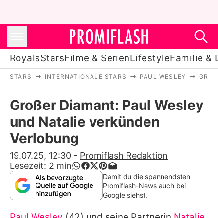
Royals
Stars
Filme & Serien
Lifestyle
Familie & 
STARS
INTERNATIONALE STARS
PAUL WESLEY
GROS
Royals
Großer Diamant: Paul Wesley
Stars
und Natalie verkünden
Filme & Serien
Verlobung
Lifestyle
19.07.25, 12:30
-
Promiflash Redaktion
Lesezeit:
2
min
Familie & Liebe
Damit du die spannendsten
Promiflash-News auch bei
Promiflash Exklusiv
Google siehst.
Paul Wesley
(42) und seine Partnerin
Natalie