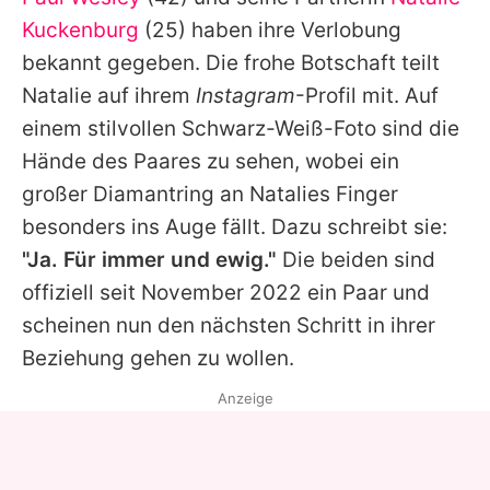
Alle Themen auf Promiflash
Kuckenburg
(25) haben ihre Verlobung
Jobs
bekannt gegeben. Die frohe Botschaft teilt
Natalie
auf ihrem
Instagram
-Profil mit. Auf
App runterladen
einem stilvollen Schwarz-Weiß-Foto sind die
Team
Hände des Paares zu sehen, wobei ein
großer Diamantring an
Natalies
Finger
Redaktionelle Richtlinien
besonders ins Auge fällt. Dazu schreibt sie:
Impressum
"Ja. Für immer und ewig."
Die beiden sind
offiziell seit November 2022 ein Paar und
Datenschutzerklärung
scheinen nun den nächsten Schritt in ihrer
Nutzungsbedingungen
Beziehung gehen zu wollen.
Utiq verwalten
Anzeige