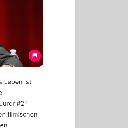
 Leben ist
e
"Juror #2"
en filmischen
nen