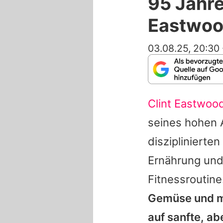
95 Jahre
Eastwood
03.08.25, 20:30
Clint Eastwoo
seines hohen Al
disziplinierte
Ernährung und
Fitnessroutine
Gemüse und ma
auf sanfte, ab