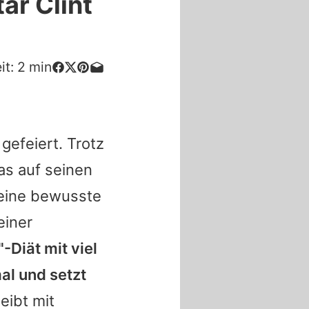
ar Clint
it:
2
min
gefeiert. Trotz
was auf seinen
, eine bewusste
einer
-Diät mit viel
al und setzt
eibt mit