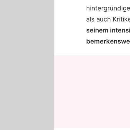
hintergründige
als auch Kritik
seinem intens
bemerkenswer