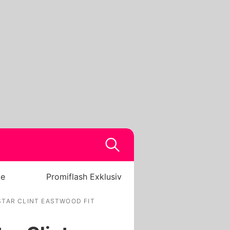
be
Promiflash Exklusiv
STAR CLINT EASTWOOD FIT