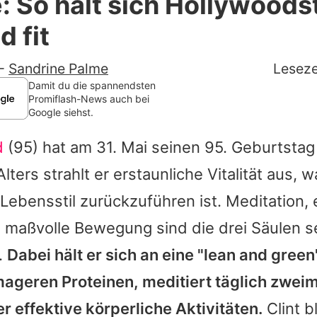
: So hält sich Hollywoodst
Filme & Serien
 fit
Lifestyle
-
Sandrine Palme
Leseze
Familie & Liebe
Damit du die spannendsten
Promiflash-News auch bei
Google siehst.
Promiflash Exklusiv
d
(95) hat am 31. Mai seinen 95. Geburtstag 
Alle Themen auf Promiflash
ters strahlt er erstaunliche Vitalität aus, 
Jobs
n Lebensstil zurückzuführen ist. Meditation
App runterladen
 maßvolle Bewegung sind die drei Säulen s
Team
.
Dabei hält er sich an eine "lean and green"
geren Proteinen, meditiert täglich zweim
Redaktionelle Richtlinien
er effektive körperliche Aktivitäten.
Clint
bl
Impressum