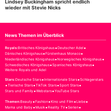
Lindsey Buckingham spricht endlich
wieder mit Stevie Nicks
News Themen im Überblick
•
•
Royals
:
Britisches Königshaus
Deutscher Adel
•
•
Dänisches Königshaus
Fürstenhaus Monaco
•
•
Niederländisches Königshaus
Norwegisches Königshaus
•
•
Schwedisches Königshaus
Spanisches Königshaus
Weitere Royals und Adel
•
•
Stars
:
Deutsche Stars
Internationale Stars
Schlagerstars
•
•
•
•
Tierische Stars
TikTok Stars
Sport Stars
•
•
Stars und Family
Webstars
YouTube Stars
•
•
•
•
Themen
:
Beauty
Fashion
Kino und Film
Liebe
•
•
•
•
Mama und Baby
Musik
Reality TV
Serien