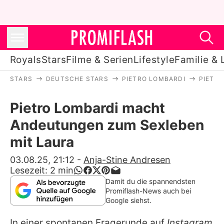
Royals
Stars
Filme & Serien
Lifestyle
Familie & 
STARS
DEUTSCHE STARS
PIETRO LOMBARDI
PIETR
Royals
Pietro Lombardi macht
Stars
Andeutungen zum Sexleben
Filme & Serien
mit Laura
Lifestyle
03.08.25, 21:12
-
Anja-Stine Andresen
Lesezeit:
2
min
Familie & Liebe
Damit du die spannendsten
Promiflash-News auch bei
Promiflash Exklusiv
Google siehst.
In einer spontanen Fragerunde auf
Instagram