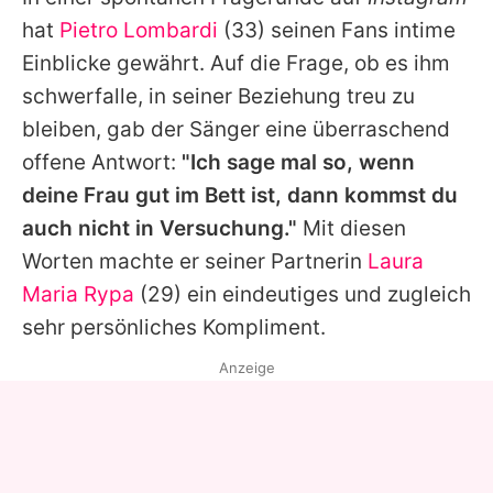
Alle Themen auf Promiflash
hat
Pietro Lombardi
(33) seinen Fans intime
Jobs
Einblicke gewährt. Auf die Frage, ob es ihm
schwerfalle, in seiner Beziehung treu zu
App runterladen
bleiben, gab der Sänger eine überraschend
Team
offene Antwort:
"Ich sage mal so, wenn
deine Frau gut im Bett ist, dann kommst du
Redaktionelle Richtlinien
auch nicht in Versuchung."
Mit diesen
Impressum
Worten machte er seiner Partnerin
Laura
Maria Rypa
(29) ein eindeutiges und zugleich
Datenschutzerklärung
sehr persönliches Kompliment.
Nutzungsbedingungen
Anzeige
Utiq verwalten