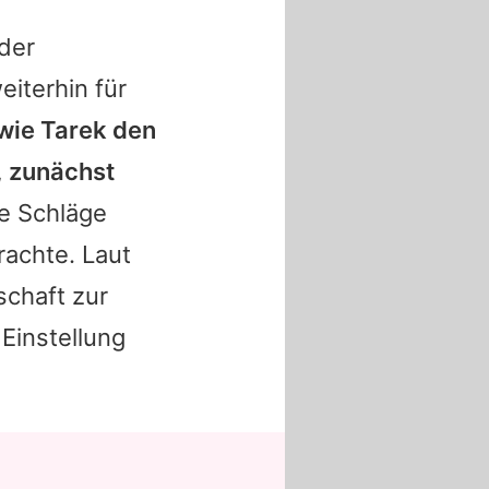
der
iterhin für
 wie
Tarek
den
, zunächst
e Schläge
rachte. Laut
schaft zur
Einstellung