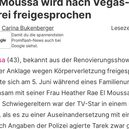
 Moussa wird nach Vegas
Filme & Serien
ei freigesprochen
Lifestyle
-
Carina Bukenberger
Leseze
Familie & Liebe
Damit du die spannendsten
Promiflash-News auch bei
Google siehst.
Promiflash Exklusiv
sa
(43), bekannt aus der Renovierungsshow "
Alle Themen auf Promiflash
er Anklage wegen Körperverletzung freige
Jobs
e sich am 5. Juni während eines Familienur
App runterladen
sam mit seiner Frau Heather Rae El
Mouss
Team
 Schwiegereltern war der TV-Star in einem
, als es zu einer Auseinandersetzung mit e
Redaktionelle Richtlinien
h Angaben der Polizei agierte
Tarek
zwar g
Impressum