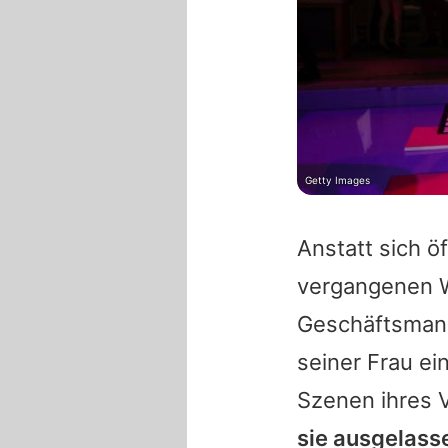
Getty Images
Anstatt sich ö
vergangenen W
Geschäftsmanne
seiner Frau ei
Szenen ihres V
sie ausgelass