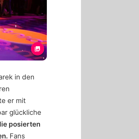
arek
in den
ren
e er mit
ar glückliche
ie posierten
en.
Fans