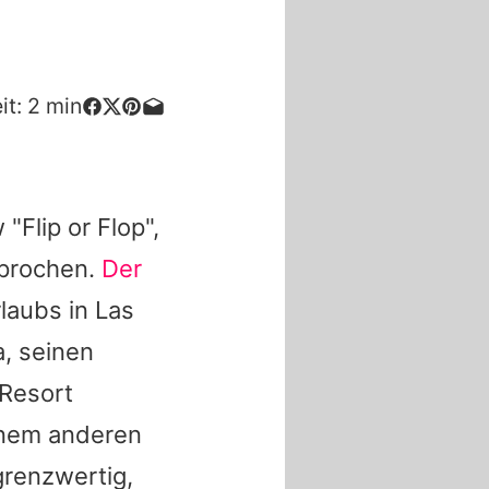
-
it:
2
min
Flip or Flop",
sprochen.
Der
laubs in Las
a
, seinen
 Resort
inem anderen
renzwertig,