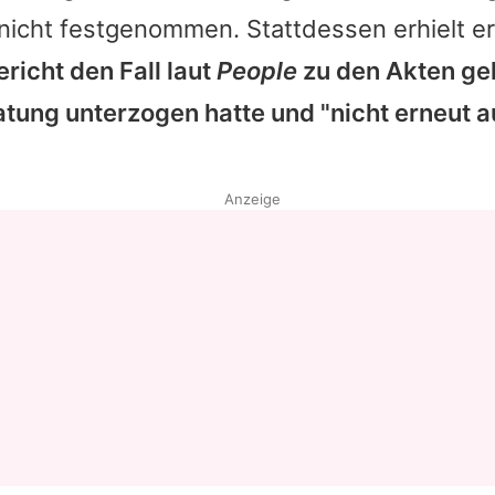
nicht festgenommen. Stattdessen erhielt er
Datenschutzerklärung
richt den Fall laut
People
zu den Akten ge
Nutzungsbedingungen
atung unterzogen hatte und "nicht erneut au
Utiq verwalten
Anzeige