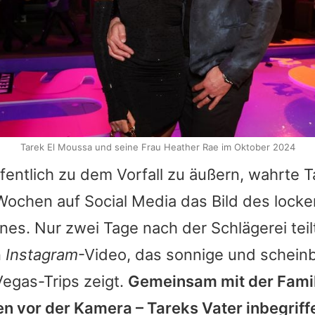
Tarek El Moussa und seine Frau Heather Rae im Oktober 2024
ffentlich zu dem Vorfall zu äußern, wahrte
T
ochen auf Social Media das Bild des locke
s. Nur zwei Tage nach der Schlägerei teilt
n
Instagram
-Video, das sonnige und scheinb
egas-Trips zeigt.
Gemeinsam mit der Famil
en vor der Kamera –
Tareks
Vater inbegriff