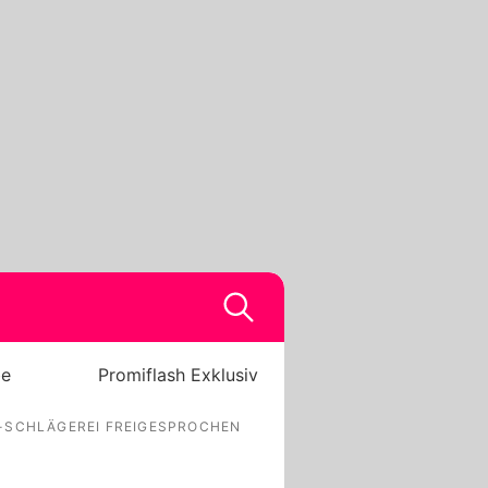
be
Promiflash Exklusiv
-SCHLÄGEREI FREIGESPROCHEN