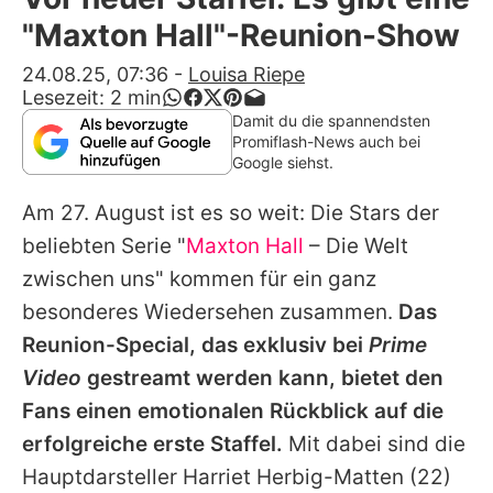
Alle Themen auf Promiflash
"Maxton Hall"-Reunion-Show
Jobs
24.08.25, 07:36
-
Louisa Riepe
Lesezeit:
2
min
App runterladen
Damit du die spannendsten
Promiflash-News auch bei
Team
Google siehst.
Redaktionelle Richtlinien
Am 27. August ist es so weit: Die Stars der
beliebten Serie "
Maxton Hall
– Die Welt
Impressum
zwischen uns" kommen für ein ganz
Datenschutzerklärung
besonderes Wiedersehen zusammen.
Das
Reunion-Special, das exklusiv bei
Prime
Nutzungsbedingungen
Video
gestreamt werden kann, bietet den
Utiq verwalten
Fans einen emotionalen Rückblick auf die
erfolgreiche erste Staffel.
Mit dabei sind die
Hauptdarsteller
Harriet Herbig-Matten
(22)