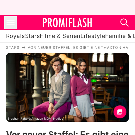
Royals
Stars
Filme & Serien
Lifestyle
Familie & 
STARS
VOR NEUER STAFFEL: ES GIBT EINE "MAXTON HAL
Royals
Stars
Filme & Serien
Lifestyle
Familie & Liebe
Promiflash Exklusiv
Stephan Rabold/Amazon MGM Studios
Vor neuer Staffel: Es gibt eine