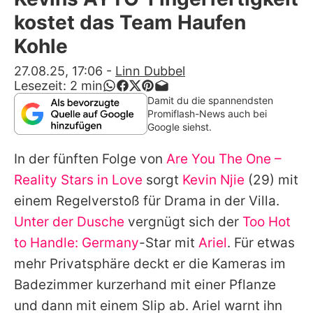
Alle Themen auf Promiflash
kostet das Team Haufen
Jobs
Kohle
App runterladen
27.08.25, 17:06
-
Linn Dubbel
Lesezeit:
2
min
Team
Damit du die spannendsten
Promiflash-News auch bei
Redaktionelle Richtlinien
Google siehst.
In der fünften Folge von
Are You The One –
Impressum
Reality Stars in Love
sorgt
Kevin Njie
(29) mit
Datenschutzerklärung
einem Regelverstoß für Drama in der Villa.
Nutzungsbedingungen
Unter der Dusche
vergnügt sich der
Too Hot
to Handle: Germany
-Star mit
Ariel
. Für etwas
Utiq verwalten
mehr Privatsphäre deckt er die Kameras im
Badezimmer kurzerhand mit einer Pflanze
und dann mit einem Slip ab. Ariel warnt ihn