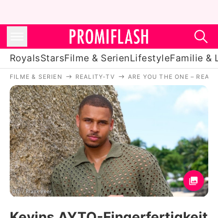
Royals
Stars
Filme & Serien
Lifestyle
Familie & 
FILME & SERIEN
REALITY-TV
ARE YOU THE ONE – REALI
Royals
Stars
Filme & Serien
Lifestyle
Familie & Liebe
Promiflash Exklusiv
RTL / Frank Beer
Kevins AYTO-Fingerfertigkeit