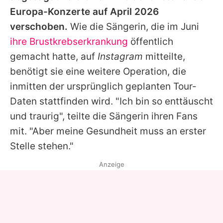
Alle Themen auf Promiflash
Europa-Konzerte auf April 2026
verschoben.
Wie die Sängerin, die im Juni
Jobs
ihre Brustkrebserkrankung
öffentlich
App runterladen
gemacht hatte, auf
Instagram
mitteilte,
Team
benötigt sie eine weitere Operation, die
inmitten der ursprünglich geplanten Tour-
Redaktionelle Richtlinien
Daten stattfinden wird. "Ich bin so enttäuscht
Impressum
und traurig", teilte die Sängerin ihren Fans
mit. "Aber meine Gesundheit muss an erster
Datenschutzerklärung
Stelle stehen."
Nutzungsbedingungen
Anzeige
Utiq verwalten