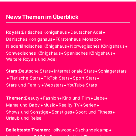
News Themen im Überblick
•
•
Royals
:
Britisches Königshaus
Deutscher Adel
•
•
Dänisches Königshaus
Fürstenhaus Monaco
•
•
Niederländisches Königshaus
Norwegisches Königshaus
•
•
Schwedisches Königshaus
Spanisches Königshaus
Weitere Royals und Adel
•
•
Stars
:
Deutsche Stars
Internationale Stars
Schlagerstars
•
•
•
•
Tierische Stars
TikTok Stars
Sport Stars
•
•
Stars und Family
Webstars
YouTube Stars
•
•
•
•
Themen
:
Beauty
Fashion
Kino und Film
Liebe
•
•
•
•
Mama und Baby
Musik
Reality TV
Serien
•
•
•
Shows und Sonstige
Sonstiges
Sport und Fitness
Urlaub und Reise
•
•
Beliebteste Themen
:
Hollywood
Dschungelcamp