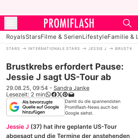
Royals
Stars
Filme & Serien
Lifestyle
Familie & 
STARS
INTERNATIONALE STARS
JESSIE J
BRUSTKREB
Royals
Brustkrebs erfordert Pause:
Stars
Jessie J sagt US-Tour ab
Filme & Serien
29.08.25, 09:54
-
Sandra Janke
Lesezeit:
2
min
Lifestyle
Damit du die spannendsten
Promiflash-News auch bei
Familie & Liebe
Google siehst.
Promiflash Exklusiv
Jessie J
(37) hat ihre geplante US-Tour
abgesagt und die Termine der anstehenden