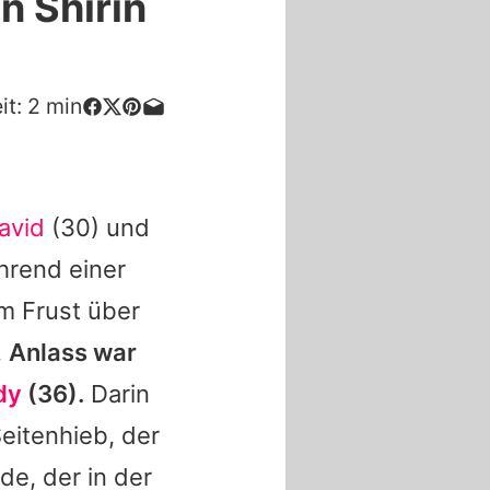
n Shirin
it:
2
min
avid
(30) und
hrend einer
m Frust über
.
Anlass war
dy
(36).
Darin
Seitenhieb, der
de, der in der