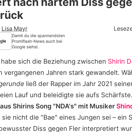
ert nach hartem Diss gege
Filme & Serien
urück
Lifestyle
-
Lisa Mayr
Leseze
Familie & Liebe
Damit du die spannendsten
Promiflash-News auch bei
Google siehst.
Promiflash Exklusiv
s habe sich die Beziehung zwischen
Shirin D
Alle Themen auf Promiflash
n vergangenen Jahren stark gewandelt. Wä
Jobs
agerunde
ließ der Rapper im Jahr 2021 seine
App runterladen
reien Lauf und beleidigte sie aufs Schärfste
Team
 aus
Shirins
Song "NDA's" mit Musiker
Shin
s sie nicht die "Bae" eines Jungen sei – ein 
Redaktionelle Richtlinien
s bewusster Diss gegen
Fler
interpretiert wur
Impressum