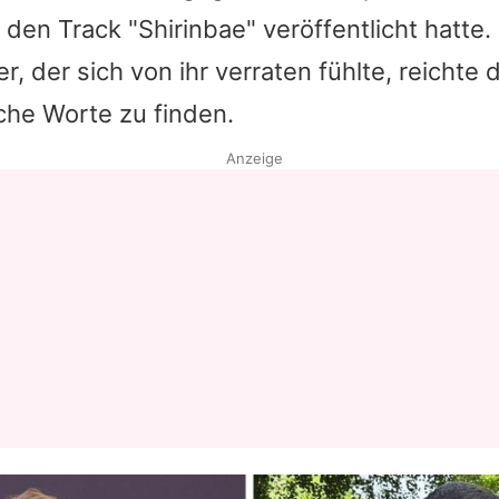
den Track "Shirinbae" veröffentlicht hatte.
Datenschutzerklärung
r, der sich von ihr verraten fühlte, reichte 
Nutzungsbedingungen
che Worte zu finden.
Utiq verwalten
Anzeige