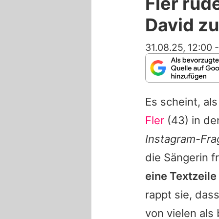
Fler rud
David z
31.08.25, 12:00
Es scheint, al
Fler
(43) in de
Instagram-Fr
die Sängerin f
eine Textzeile
rappt sie, das
von vielen al