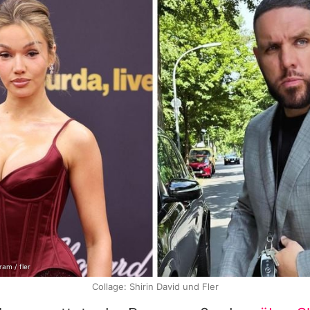
ram / fler
Collage: Shirin David und Fler