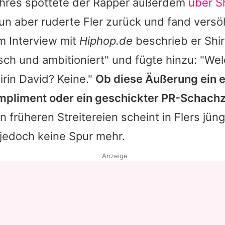
hres spottete der Rapper außerdem
über Sh
Nun aber ruderte
Fler
zurück und fand versö
m Interview mit
Hiphop.de
beschrieb er
Shir
bsch und ambitioniert" und fügte hinzu: "Wel
irin David? Keine."
Ob diese Äußerung ein e
pliment oder ein geschickter PR-Schachzug
 früheren Streitereien scheint in
Flers
jüng
edoch keine Spur mehr.
Anzeige