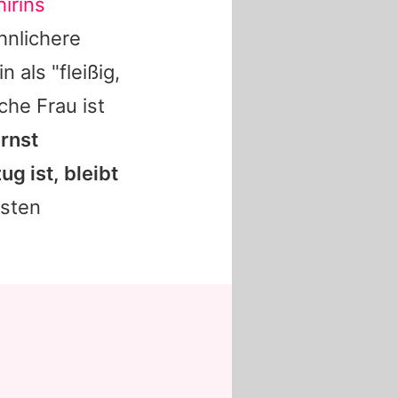
irins
hnlichere
in
als "fleißig,
che Frau ist
rnst
 ist, bleibt
sten