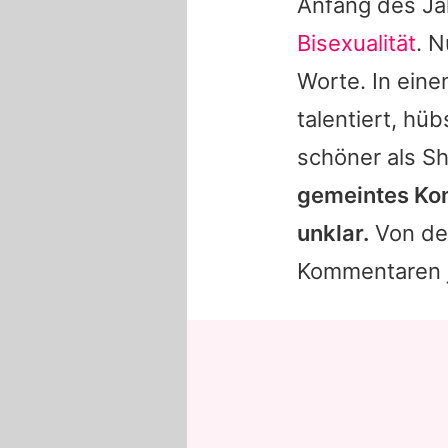
Anfang des Ja
Bisexualität
. 
Worte. In eine
talentiert, hü
schöner als Sh
gemeintes Kom
unklar.
Von den
Kommentaren j