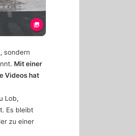
k, sondern
annt.
Mit einer
e Videos hat
u Lob,
. Es bleibt
ler
zu einer